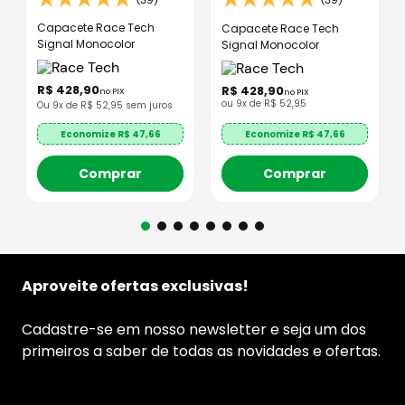
Capacete Race Tech
Capacete Race Tech
Signal Monocolor
Signal Monocolor
R$
428
,
90
R$
428
,
90
no PIX
no PIX
ou
9
x de
R$
52
,
95
Ou
9
x de R$
52,95
sem juros
Economize R$
47,66
Economize R$
47,66
Comprar
Comprar
Aproveite ofertas exclusivas!
Cadastre-se em nosso newsletter e seja um dos
primeiros a saber de todas as novidades e ofertas.