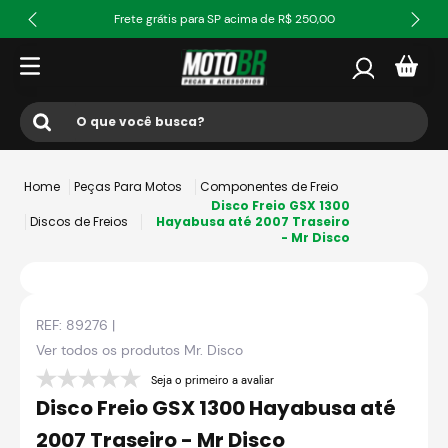
Frete grátis para SP acima de R$ 250,00
O que você busca?
Termos mais buscados
Peças Para Motos
Componentes de Freio
1
º
ls2
Disco Freio GSX 1300
Discos de Freios
Hayabusa até 2007 Traseiro
- Mr Disco
2
º
norisk
3
º
capacete
4
º
fw3
REF:
89276
|
5
º
jaqueta
Ver todos os produtos
Mr. Disco
6
º
bau
Seja o primeiro a avaliar
Disco Freio GSX 1300 Hayabusa até
7
º
axxis fenix
2007 Traseiro - Mr Disco