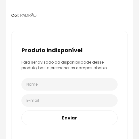
8
º
race tech
9
º
capacete ls2
:
PADRÃO
Cor
10
º
capacete aberto
produto indisponível
Para ser avisado da disponibilidade desse
produto, basta preencher os campos abaixo:
Enviar