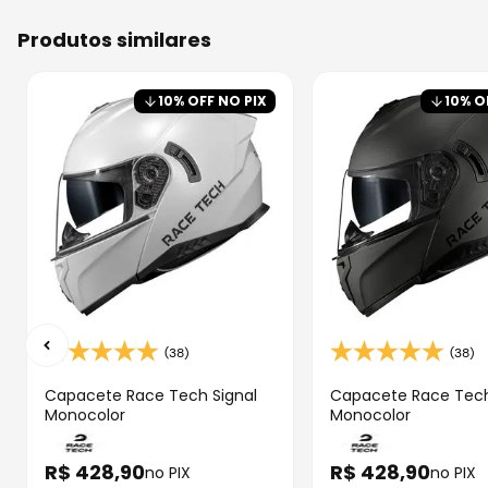
produtos similares
10
% OFF NO PIX
10
% O
(38)
(38)
Capacete Race Tech Signal
Capacete Race Tech
Monocolor
Monocolor
R$
428
,
90
R$
428
,
90
no PIX
no PIX