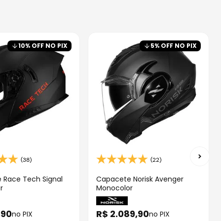
10
% OFF NO PIX
5
% OFF NO PIX
(38)
(22)
 Race Tech Signal
Capacete Norisk Avenger
r
Monocolor
,
90
R$
2
.
089
,
90
no PIX
no PIX