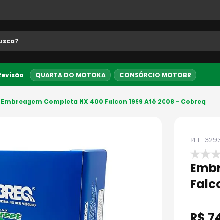
 buscados
 Revisão
QUARTA DO MOTOKA
CONSÓRCIO MOTOBR
Até 10x sem juros
5% OFF no PI
Embreagem Completa NX 400 Falcon 1999 Até 2008 - Cobreq
REF:
329
Embr
Falc
R$
7