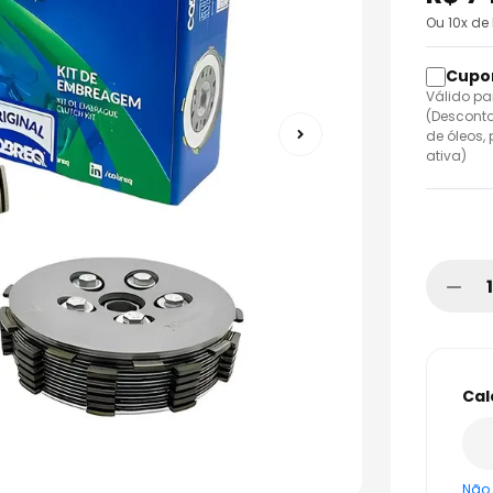
o
Ou
10
x de
Válido pa
(Desconto
de óleos,
ativa)
Não 