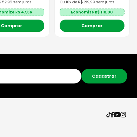
R$
52,95
sem juros
Ou
10
x de R$
219,99
sem juros
nomize R$
47,66
Economize R$
110,00
Comprar
Comprar
Cadastrar