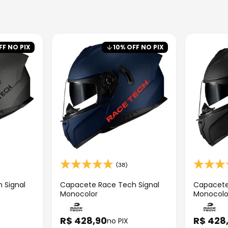
FF NO PIX
10
% OFF NO PIX
(38)
 Signal
Capacete Race Tech Signal
Capacete
Monocolor
Monocolo
R$
428
,
90
R$
428
no PIX