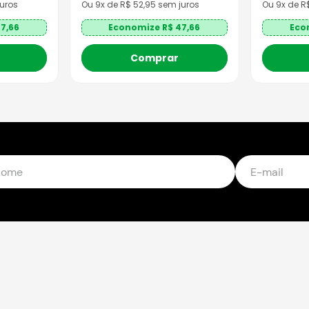
uros
Ou
9
x de R$
52,95
sem juros
Ou
9
x de 
7,66
Economize R$
47,66
Eco
Comprar