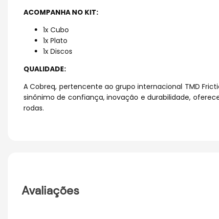
ACOMPANHA NO KIT:
1x Cubo
1x Plato
1x Discos
QUALIDADE:
A Cobreq, pertencente ao grupo internacional TMD Frict
sinônimo de confiança, inovação e durabilidade, oferec
rodas.
Avaliações