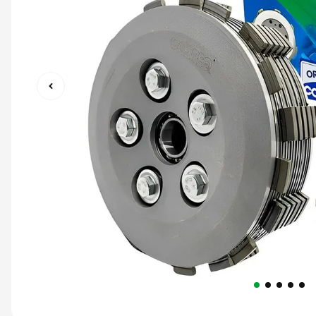
9
º
capacete abert
10
º
race tech