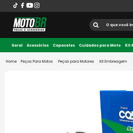
O que você busca?
Termos mais
Geral
Acessórios
Capacetes
Cuidados para Moto
Kit
1
º
ls2
Peças Para Motos
Peças para Motores
Kit Embreagem
2
º
norisk
3
º
capacete
4
º
fw3
5
º
capacete ls2
6
º
jaqueta
7
º
bau
8
º
axxis fenix