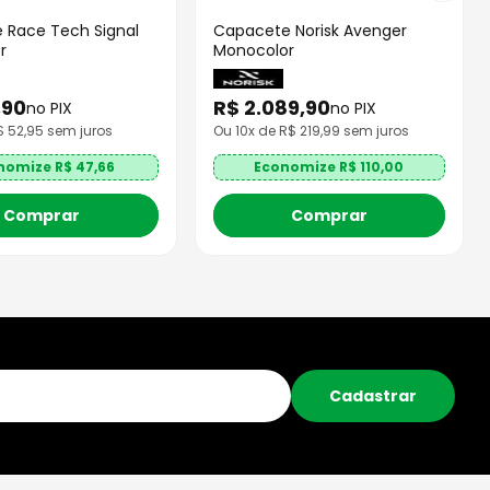
 Race Tech Signal
Capacete Norisk Avenger
r
Monocolor
,
90
R$
2
.
089
,
90
no PIX
no PIX
R$
52,95
sem juros
Ou
10
x de R$
219,99
sem juros
nomize R$
47,66
Economize R$
110,00
Comprar
Comprar
Cadastrar