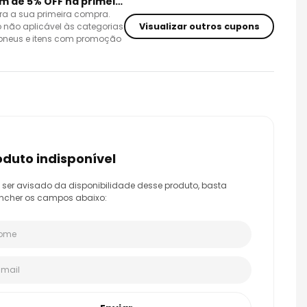
Cupom de 5% OFF na primeira compra
ra a sua primeira compra.
Visualizar outros cupons
 não aplicável às categorias
 pneus e itens com promoção
roduto indisponível
 ser avisado da disponibilidade desse produto, basta
ncher os campos abaixo: