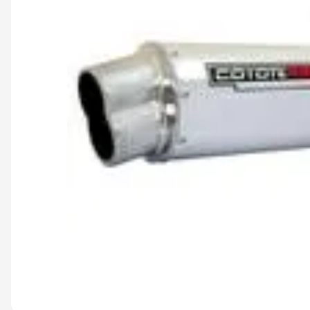
9
º
capacete abert
10
º
race tech