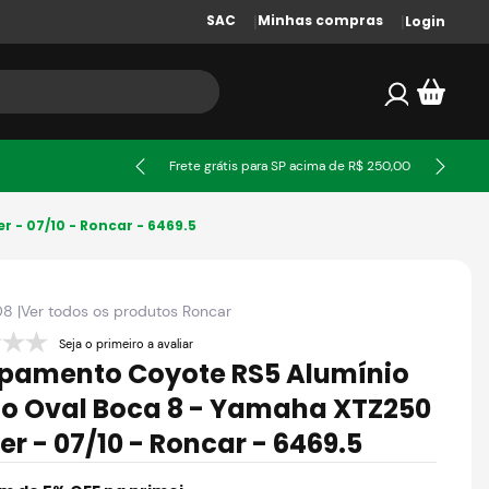
SAC
Minhas compras
Login
ssa
Frete grátis para SP acima de R$ 250,00
- 07/10 - Roncar - 6469.5
08
|
Ver todos os produtos
Roncar
Seja o primeiro a avaliar
pamento Coyote RS5 Alumínio
do Oval Boca 8 - Yamaha XTZ250
er - 07/10 - Roncar - 6469.5