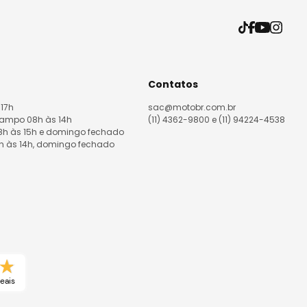
Contatos
 17h
sac@motobr.com.br
Campo 08h às 14h
(11) 4362-9800 e (11) 94224-4538
08h às 15h e domingo fechado
8h às 14h, domingo fechado
eais