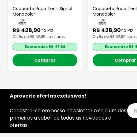
Capacete Race Tech Signal
Capacete Race Tech
Monocolor
Monocolor
R$
428
,
90
R$
428
,
90
no PIX
no PIX
Ou
9
x de R$
52,95
sem juros
Ou
9
x de R$
52,95
sem j
Economize R$
47,66
Economize R$
4
Comprar
Comprar
Aproveite ofertas exclusivas!
Cadastre-se em nosso newsletter e seja um dos
primeiros a saber de todas as novidades e
ofertas.