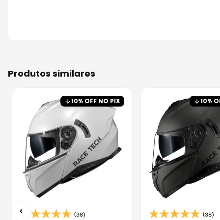
produtos similares
10
% OFF NO PIX
10
% O
(38)
(38)