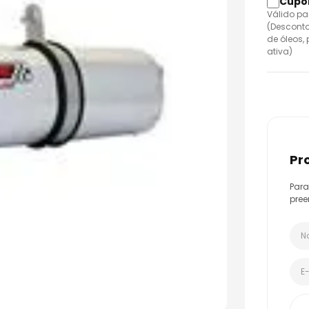
o
Válido pa
(Desconto
de óleos,
ativa)
p
Para
pree