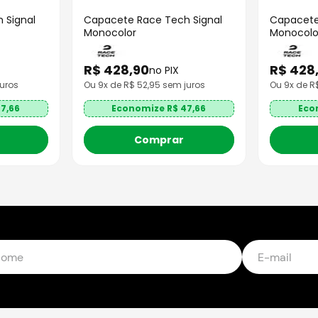
 Signal
Capacete Race Tech Signal
Capacete
Monocolor
Monocolo
R$
428
,
90
R$
428
no PIX
uros
Ou
9
x de R$
52,95
sem juros
Ou
9
x de 
7,66
Economize R$
47,66
Eco
Comprar