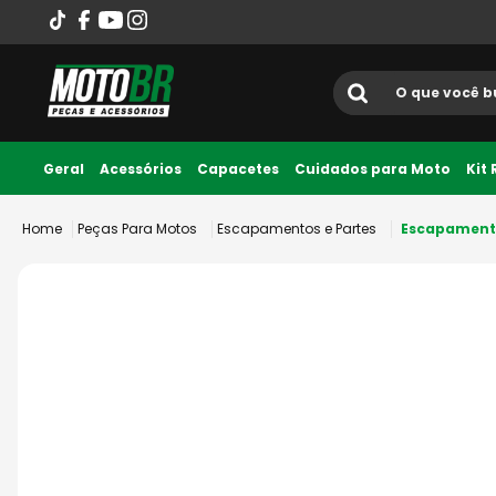
O que você busca?
Termos mais
Geral
Acessórios
Capacetes
Cuidados para Moto
Kit
Até 10x sem juros
1
º
ls2
Peças Para Motos
Escapamentos e Partes
Escapamento
2
º
norisk
3
º
capacete
4
º
fw3
5
º
capacete ls2
6
º
jaqueta
7
º
bau
8
º
axxis fenix