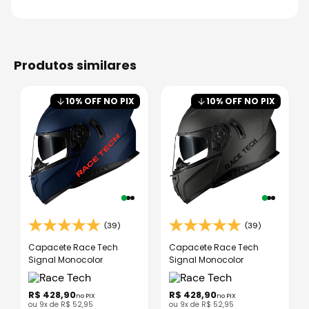
produtos similares
10
% OFF NO PIX
10
% OFF NO PIX
(39)
(39)
Capacete Race Tech
Capacete Race Tech
Signal Monocolor
Signal Monocolor
R$
428
,
90
R$
428
,
90
no PIX
no PIX
ou
9
x de
R$
52
,
95
ou
9
x de
R$
52
,
95