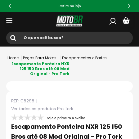
Retire na loja
O que você busca?
Termos mais buscados
Peças Para Motos
Escapamentos e Partes
1
º
ls2
Escapamento Ponteira NXR
125 150 Bros até 08 Mod
Original - Pro Tork
2
º
norisk
3
º
capacete
4
º
fw3
REF:
08298
|
5
º
jaqueta
Ver todos os produtos
Pro Tork
6
º
bau
Seja o primeiro a avaliar
Escapamento Ponteira NXR 125 150
7
º
axxis fenix
Bros até 08 Mod Original - Pro Tork