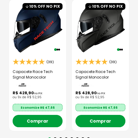
10
% OFF NO PIX
10
% OFF NO PIX
(39)
(39)
Capacete Race Tech
Capacete Race Tech
Signal Monocolor
Signal Monocolor
R$
428
,
90
R$
428
,
90
no PIX
no PIX
ou
9
x de
R$
52
,
95
ou
9
x de
R$
52
,
95
Economize R$
47,66
Economize R$
47,66
Comprar
Comprar