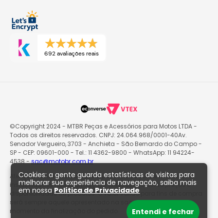
692 avaliações reais
©Copyright 2024 - MTBR Peças e Acessórios para Motos LTDA -
Todos os direitos reservados. CNPJ: 24.064.968/0001-40Av.
Senador Vergueiro, 3703 - Anchieta - São Bernardo do Campo -
SP - CEP: 09601-000 - Tel.: 11 4362-9800 - WhatsApp: 11 94224-
4538 -
sac@motobr.com.br
Cookies: a gente guarda estatísticas de visitas para
Atenção: O site poderá passar por atualizações e eventuais
melhorar sua experiência de navegação, saiba mais
instabilidades nas informações exibidas, incluindo preços e
em nossa
Política de Privacidade
disponibilidade de produtos. O valor válido para fins de compra
será sempre aquele apresentado na sacola de produtos no
momento da finalização do pedido.
Entendi e fechar