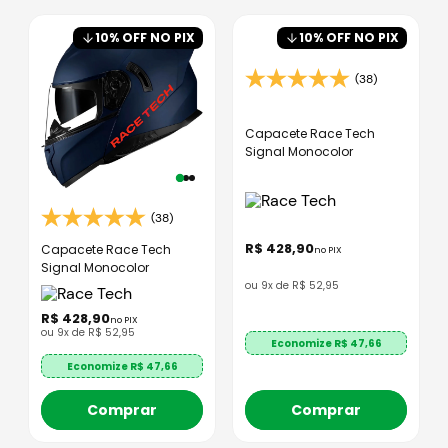
10
% OFF NO PIX
10
% OFF NO PIX
(38)
Capacete Race Tech
Signal Monocolor
(38)
R$
428
,
90
Capacete Race Tech
no PIX
Signal Monocolor
ou
9
x de
R$
52
,
95
R$
428
,
90
no PIX
ou
9
x de
R$
52
,
95
Economize R$
47,66
Economize R$
47,66
Comprar
Comprar