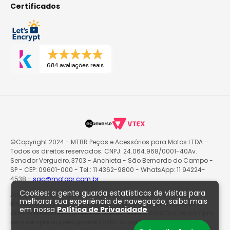
Certificados
684 avaliações reais
©Copyright 2024 - MTBR Peças e Acessórios para Motos LTDA -
Todos os direitos reservados. CNPJ: 24.064.968/0001-40Av.
Senador Vergueiro, 3703 - Anchieta - São Bernardo do Campo -
SP - CEP: 09601-000 - Tel.: 11 4362-9800 - WhatsApp: 11 94224-
4538 -
sac@motobr.com.br
Cookies: a gente guarda estatísticas de visitas para
Atenção: O site poderá passar por atualizações e eventuais
melhorar sua experiência de navegação, saiba mais
instabilidades nas informações exibidas, incluindo preços e
em nossa
Política de Privacidade
disponibilidade de produtos. O valor válido para fins de compra
será sempre aquele apresentado na sacola de produtos no