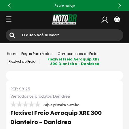
Retire na loja
O que você busca?
Termos mais buscados
Peças Para Motos
Componentes de Freio
1
º
ls2
Flexível Freio Aeroquip XRE
Flexível de Freio
300 Dianteiro - Danidrea
2
º
norisk
3
º
capacete
REF:
98125
|
4
º
fw3
Ver todos os produtos
Danidrea
5
º
capacete ls2
Seja o primeiro a avaliar
6
º
jaqueta
Flexível Freio Aeroquip XRE 300
7
º
bau
Dianteiro - Danidrea