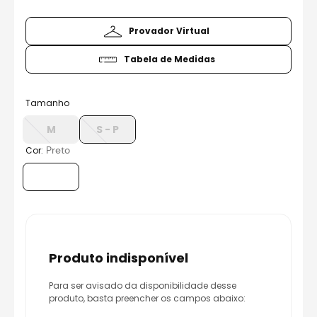
8
º
race tech
9
º
capacete ls2
Provador Virtual
10
º
capacete aberto
Tabela de Medidas
Tamanho
M
S - P
:
Preto
Cor
produto indisponível
Para ser avisado da disponibilidade desse
produto, basta preencher os campos abaixo: