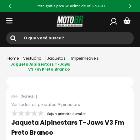
Frete grátis para SP acima de R$ 250,00
O que você busca?
Termos mais buscados
Vestuário
Jaquetas
Impermeáveis
1
º
ls2
Jaqueta Alpinestars T-Jaws
V3 Fm Preto Branco
2
º
norisk
3
º
capacete
REF:
26065
|
4
º
fw3
Ver todos os produtos
Alpinestars
5
º
jaqueta
Seja o primeiro a avaliar
6
º
bau
Jaqueta Alpinestars T-Jaws V3 Fm
7
º
axxis fenix
Preto Branco