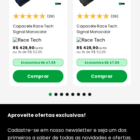
(39)
(39)
Capacete Race Tech
Capacete Race Tech
Signal Monocolor
Signal Monocolor
R$
428
,
90
R$
428
,
90
no PIX
no PIX
ou
9
x de
R$
52
,
95
ou
9
x de
R$
52
,
95
Economize R$
47,66
Economize R$
47,66
Comprar
Comprar
Aproveite ofertas exclusivas!
Cadastre-se em nosso newsletter e seja um dos
primeiros a saber de todas as novidades e ofertas.