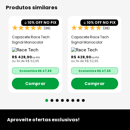
produtos similares
10
% OFF NO PIX
10
% OFF NO PIX
(38)
(38)
Capacete Race Tech
Capacete Race Tech
Signal Monocolor
Signal Monocolor
R$
428
,
90
R$
428
,
90
no PIX
no PIX
ou
9
x de
R$
52
,
95
ou
9
x de
R$
52
,
95
Economize R$
47,66
Economize R$
47,66
Comprar
Comprar
Aproveite ofertas exclusivas!