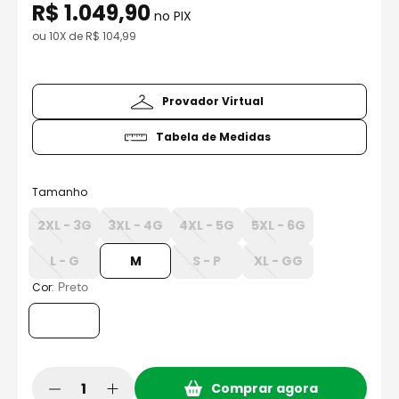
8
º
bau
R$
1
.
049
,
90
no PIX
9
º
capacete aberto
ou
10
X de
R$
104
,
99
10
º
race tech
Provador Virtual
Tabela de Medidas
Tamanho
2XL - 3G
3XL - 4G
4XL - 5G
5XL - 6G
L - G
M
S - P
XL - GG
:
Preto
Cor
Comprar agora