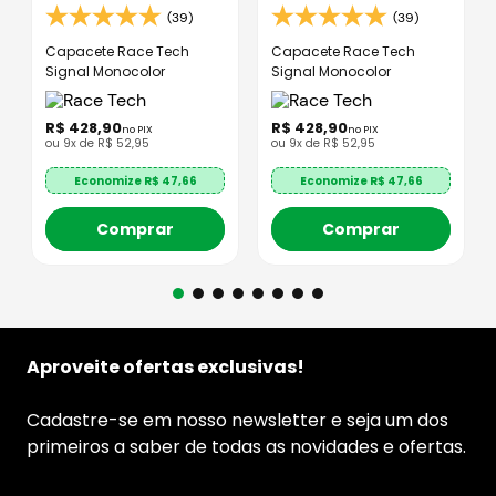
(39)
(39)
Capacete Race Tech
Capacete Race Tech
Signal Monocolor
Signal Monocolor
R$
428
,
90
R$
428
,
90
no PIX
no PIX
ou
9
x de
R$
52
,
95
ou
9
x de
R$
52
,
95
Economize R$
47,66
Economize R$
47,66
Comprar
Comprar
Aproveite ofertas exclusivas!
Cadastre-se em nosso newsletter e seja um dos
primeiros a saber de todas as novidades e ofertas.