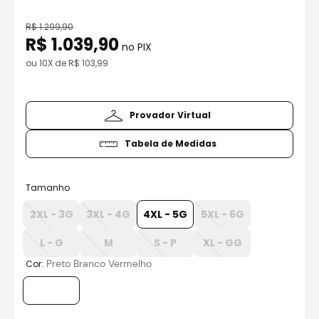
8
º
race tech
9
º
capacete ls2
R$
1
.
299
,
90
R$
1
.
039
,
90
no PIX
10
º
capacete aberto
ou
10
X de
R$
103
,
99
Provador Virtual
Tabela de Medidas
Tamanho
2XL - 3G
3XL - 4G
4XL - 5G
5XL - 6G
L - G
M
S - P
XL - GG
:
Preto Branco Vermelho
Cor