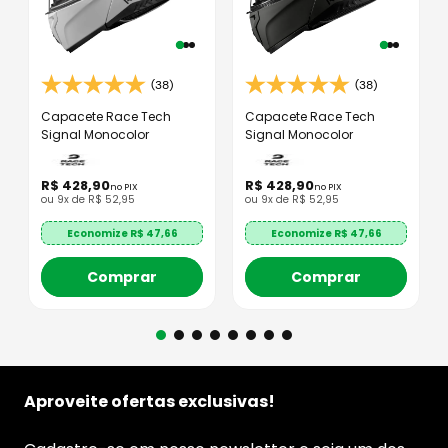
(38)
(38)
Capacete Race Tech
Capacete Race Tech
Signal Monocolor
Signal Monocolor
R$
428
,
90
R$
428
,
90
no PIX
no PIX
ou
9
x de
R$
52
,
95
ou
9
x de
R$
52
,
95
Economize R$
47,66
Economize R$
47,66
Comprar
Comprar
Aproveite ofertas exclusivas!