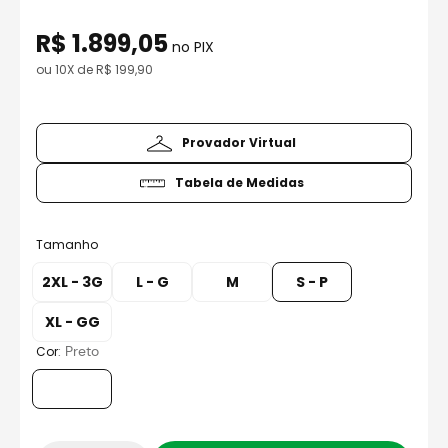
8
º
capacete aberto
R$
1
.
899
,
05
9
º
capacete ls2
no PIX
ou
10
X de
R$
199
,
90
10
º
race tech
Provador Virtual
Tabela de Medidas
Tamanho
2XL - 3G
L - G
M
S - P
XL - GG
:
Preto
Cor