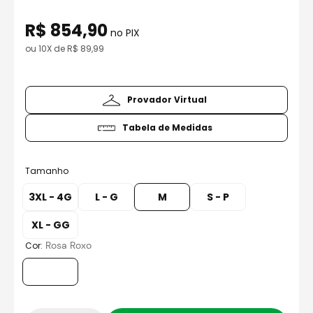
8
º
capacete aberto
R$
854
,
90
9
º
axxis fenix
no PIX
ou
10
X de
R$
89
,
99
10
º
capacete ls2
Provador Virtual
Tabela de Medidas
Tamanho
3XL - 4G
L - G
M
S - P
XL - GG
:
Rosa Roxo
Cor