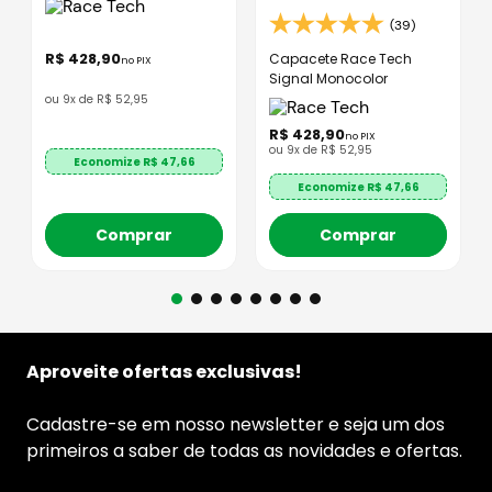
(39)
R$
428
,
90
Capacete Race Tech
no PIX
Signal Monocolor
ou
9
x de
R$
52
,
95
R$
428
,
90
no PIX
ou
9
x de
R$
52
,
95
Economize R$
47,66
Economize R$
47,66
Comprar
Comprar
Aproveite ofertas exclusivas!
Cadastre-se em nosso newsletter e seja um dos
primeiros a saber de todas as novidades e ofertas.