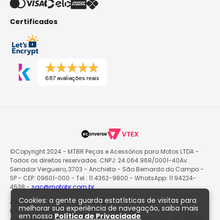
Certificados
687 avaliações reais
©Copyright 2024 - MTBR Peças e Acessórios para Motos LTDA -
Todos os direitos reservados. CNPJ: 24.064.968/0001-40Av.
Senador Vergueiro, 3703 - Anchieta - São Bernardo do Campo -
SP - CEP: 09601-000 - Tel.: 11 4362-9800 - WhatsApp: 11 94224-
4538 -
sac@motobr.com.br
Cookies: a gente guarda estatísticas de visitas para
Atenção: O site poderá passar por atualizações e eventuais
melhorar sua experiência de navegação, saiba mais
instabilidades nas informações exibidas, incluindo preços e
em nossa
Política de Privacidade
disponibilidade de produtos. O valor válido para fins de compra