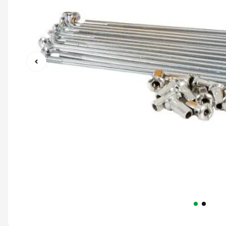
9
º
capacete abert
10
º
race tech