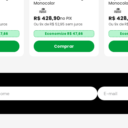
Monocolor
Monocolo
R$
428
,
90
R$
428
no PIX
uros
Ou
9
x de R$
52,95
sem juros
Ou
9
x de 
7,66
Economize R$
47,66
Eco
Comprar