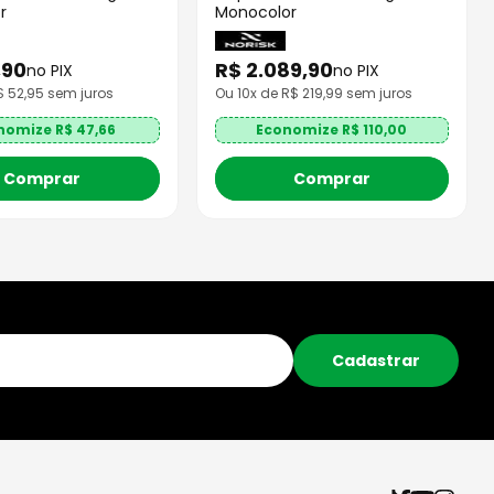
r
Monocolor
,
90
R$
2
.
089
,
90
no PIX
no PIX
R$
52,95
sem juros
Ou
10
x de R$
219,99
sem juros
nomize R$
47,66
Economize R$
110,00
Comprar
Comprar
Cadastrar