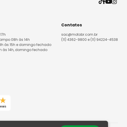
Contatos
 17h
sac@motobr.com.br
Campo 08h às 14h
(11) 4362-9800 e (11) 94224-4538
08h às 15h e domingo fechado
8h às 14h, domingo fechado
eais