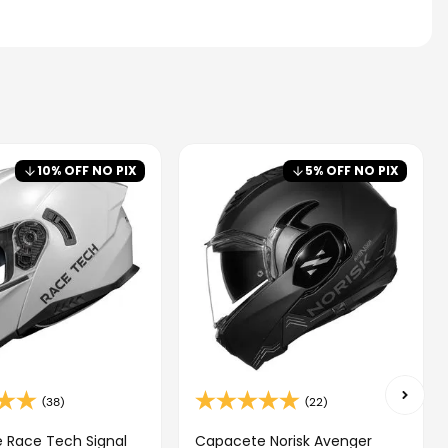
10
% OFF NO PIX
5
% OFF NO PIX
(38)
(22)
 Race Tech Signal
Capacete Norisk Avenger