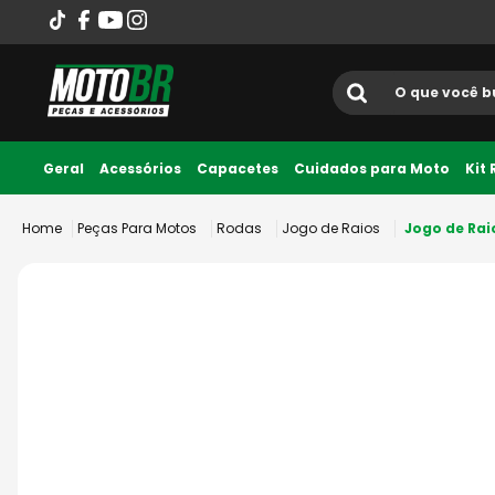
O que você busca?
Termos mais
Geral
Acessórios
Capacetes
Cuidados para Moto
Kit
Até 10x sem juros
1
º
ls2
Peças Para Motos
Rodas
Jogo de Raios
Jogo de Ra
2
º
norisk
3
º
capacete
4
º
fw3
5
º
capacete ls2
6
º
jaqueta
7
º
bau
8
º
axxis fenix