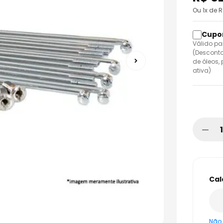
o
Ou
1
x de 
Válido pa
(Desconto
de óleos,
ativa)
Não 