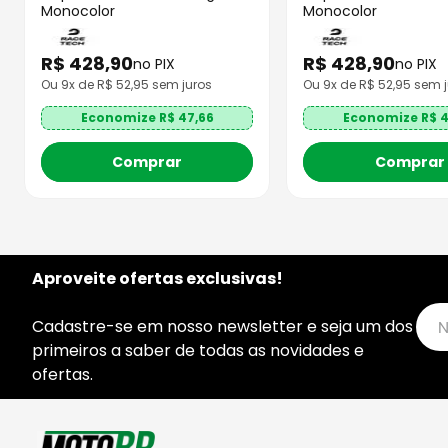
Monocolor
Monocolor
R$
428
,
90
R$
428
,
90
no PIX
no PIX
Ou
9
x de R$
52,95
sem juros
Ou
9
x de R$
52,95
sem j
Economize R$
47,66
Economize R$
4
Comprar
Comprar
Aproveite ofertas exclusivas!
Cadastre-se em nosso newsletter e seja um dos
primeiros a saber de todas as novidades e
ofertas.