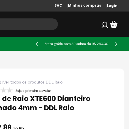
SAC
Minhas compras
Login
ssa
Frete grátis para SP acima de R$ 250,00
2
|
Ver todos os produtos
DDL Raio
Seja o primeiro a avaliar
 de Raio XTE600 Dianteiro
ado 4mm - DDL Raio
2
,
89
no PIX