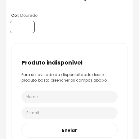
8
º
axxis fenix
9
º
capacete aberto
:
Dourado
Cor
10
º
race tech
produto indisponível
Para ser avisado da disponibilidade desse
produto, basta preencher os campos abaixo:
Enviar