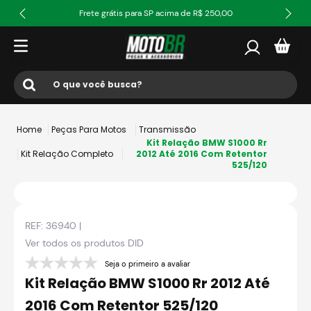
Frete grátis para SP acima de R$ 250,00
O que você busca?
Termos mais buscados
Peças Para Motos
Transmissão
1
º
ls2
Kit Relação BMW S1000 Rr
Kit Relação Completo
2012 Até 2016 Com Retentor
525/120
2
º
norisk
3
º
capacete
4
º
fw3
REF:
36940
|
5
º
capacete ls2
Ver todos os produtos
DID
6
º
jaqueta
Seja o primeiro a avaliar
Kit Relação BMW S1000 Rr 2012 Até
7
º
bau
2016 Com Retentor 525/120