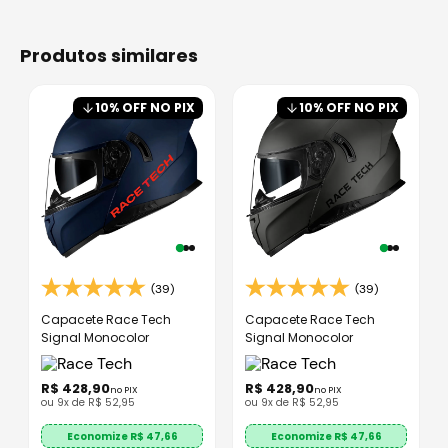
produtos similares
10
% OFF NO PIX
10
% OFF NO PIX
(39)
(39)
Capacete Race Tech
Capacete Race Tech
Signal Monocolor
Signal Monocolor
R$
428
,
90
R$
428
,
90
no PIX
no PIX
ou
9
x de
R$
52
,
95
ou
9
x de
R$
52
,
95
Economize R$
47,66
Economize R$
47,66