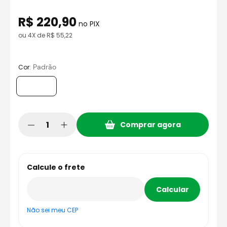
8
º
capacete aberto
R$
220
,
90
9
º
capacete ls2
no PIX
ou
4
X de
R$
55
,
22
10
º
race tech
:
Padrão
Cor
Comprar agora
Não sei meu CEP