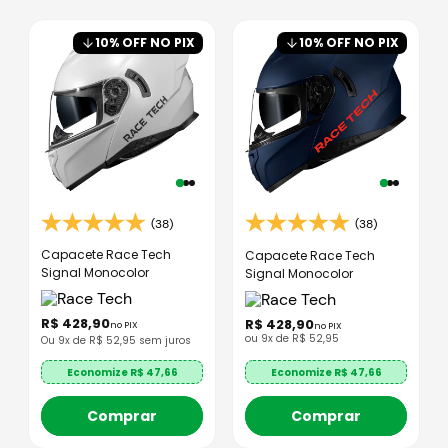
10
% OFF NO PIX
10
% OFF NO PIX
(38)
(38)
Capacete Race Tech
Capacete Race Tech
Signal Monocolor
Signal Monocolor
R$
428
,
90
R$
428
,
90
no PIX
no PIX
ou
9
x de
R$
52
,
95
Ou
9
x de R$
52,95
sem juros
Economize R$
47,66
Economize R$
47,66
Comprar
Comprar