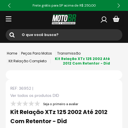
Frete grátis para SP acima de R$ 250,00
O que você busca?
Termos mais buscados
Peças Para Motos
Transmissão
1
º
ls2
Kit Relação XTz 125 2002 Até
Kit Relação Completo
2012 Com Retentor - Did
2
º
norisk
3
º
capacete
REF:
36952
|
4
º
fw3
Ver todos os produtos
DID
5
º
capacete ls2
Seja o primeiro a avaliar
6
º
jaqueta
Kit Relação XTz 125 2002 Até 2012
7
º
axxis fenix
Com Retentor - Did