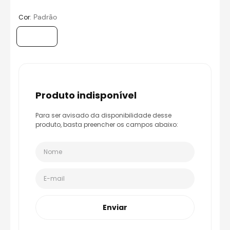
8
º
bau
:
Padrão
Cor
9
º
capacete aberto
10
º
race tech
produto indisponível
Para ser avisado da disponibilidade desse
produto, basta preencher os campos abaixo:
Enviar