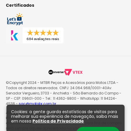
Certificados
684 avaliações reais
©Copyright 2024 - MTBR Peças e Acessórios para Motos LTDA -
Todos os direitos reservados. CNPJ: 24.064.968/0001-40Av.
Senador Vergueiro, 3703 - Anchieta - São Bernardo do Campo -
SP - CEP: 09601-000 - Tel.: 11 4362-9800 - WhatsApp: 11 94224-
4538 -
sac@motobr.com.br
Cookies: a gente guarda estatísticas de visitas para
Atenção: O site poderá passar por atualizações e eventuais
melhorar sua experiência de navegação, saiba mais
instabilidades nas informações exibidas, incluindo preços e
em nossa
Política de Privacidade
disponibilidade de produtos. O valor válido para fins de compra
será sempre aquele apresentado na sacola de produtos no