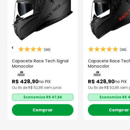
(38)
(38)
Capacete Race Tech Signal
Capacete Race Tech
Monocolor
Monocolor
R$
428
,
90
R$
428
,
90
no PIX
no PIX
Ou
9
x de R$
52,95
sem juros
Ou
9
x de R$
52,95
sem j
Economize R$
47,66
Economize R$
4
Comprar
Comprar