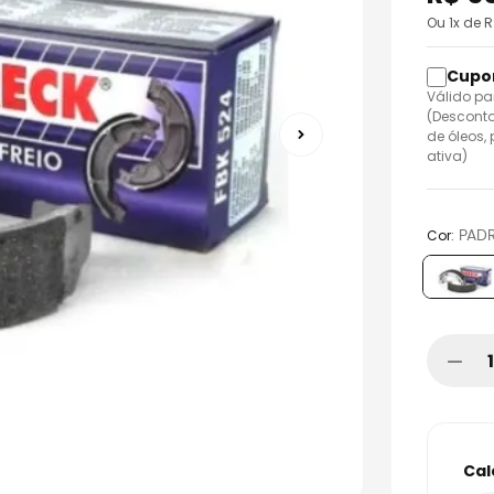
o
Ou
1
x de 
Válido pa
(Desconto
de óleos,
ativa)
:
PAD
Cor