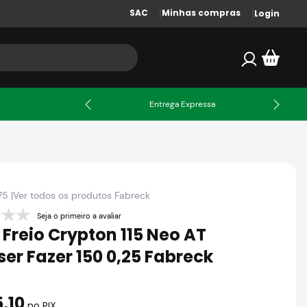
SAC
Minhas compras
Login
X
Entrega Expressa
75
|
Ver todos os produtos
Fabreck
Seja o primeiro a avaliar
 Freio Crypton 115 Neo AT
ser Fazer 150 0,25 Fabreck
5
,
10
no PIX