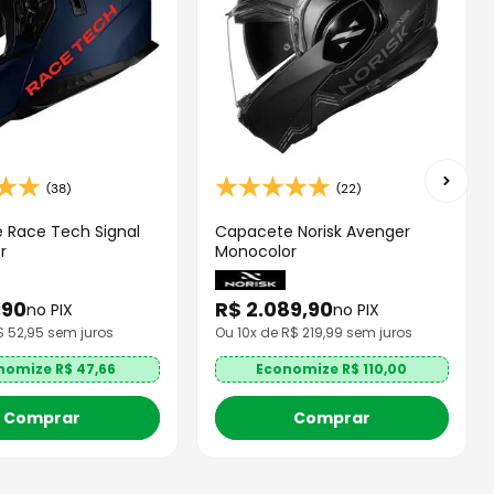
(38)
(22)
 Race Tech Signal
Capacete Norisk Avenger
r
Monocolor
,
90
R$
2
.
089
,
90
no PIX
no PIX
R$
52,95
sem juros
Ou
10
x de R$
219,99
sem juros
nomize R$
47,66
Economize R$
110,00
Comprar
Comprar