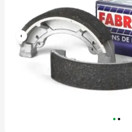
9
º
capacete abert
10
º
race tech