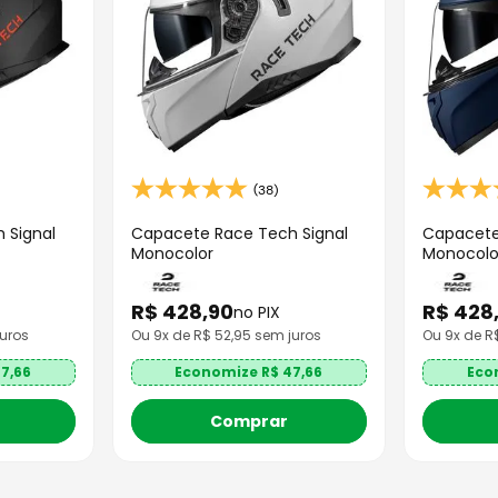
(38)
 Signal
Capacete Race Tech Signal
Capacete
Monocolor
Monocolo
R$
428
,
90
R$
428
no PIX
uros
Ou
9
x de R$
52,95
sem juros
Ou
9
x de 
7,66
Economize R$
47,66
Eco
Comprar