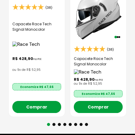
(38)
Capacete Race Tech
Signal Monocolor
(38)
R$
428
,
90
Capacete Race Tech
no PIX
Signal Monocolor
ou
9
x de
R$
52
,
95
R$
428
,
90
no PIX
ou
9
x de
R$
52
,
95
Economize R$
47,66
Economize R$
47,66
Comprar
Comprar