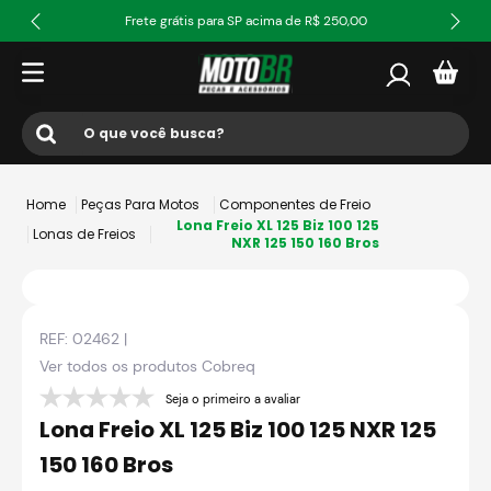
Frete grátis para SP acima de R$ 250,00
O que você busca?
Termos mais buscados
Peças Para Motos
Componentes de Freio
1
º
ls2
Lona Freio XL 125 Biz 100 125
Lonas de Freios
NXR 125 150 160 Bros
2
º
norisk
3
º
capacete
REF:
02462
|
4
º
fw3
Ver todos os produtos
Cobreq
5
º
capacete ls2
Seja o primeiro a avaliar
6
º
jaqueta
Lona Freio XL 125 Biz 100 125 NXR 125
7
º
bau
150 160 Bros