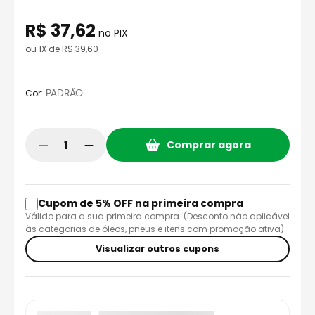
8
º
axxis fenix
R$
37
,
62
9
º
capacete aberto
no PIX
ou
1
X de
R$
39
,
60
10
º
race tech
:
PADRÃO
Cor
Comprar agora
Cupom de 5% OFF na primeira compra
Válido para a sua primeira compra. (Desconto não aplicável
às categorias de óleos, pneus e itens com promoção ativa)
Visualizar outros cupons