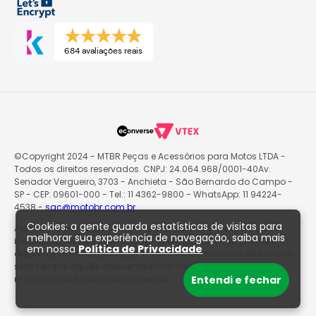
684 avaliações reais
©Copyright 2024 - MTBR Peças e Acessórios para Motos LTDA -
Todos os direitos reservados. CNPJ: 24.064.968/0001-40Av.
Senador Vergueiro, 3703 - Anchieta - São Bernardo do Campo -
SP - CEP: 09601-000 - Tel.: 11 4362-9800 - WhatsApp: 11 94224-
4538 -
sac@motobr.com.br
Cookies: a gente guarda estatísticas de visitas para
Atenção: O site poderá passar por atualizações e eventuais
melhorar sua experiência de navegação, saiba mais
instabilidades nas informações exibidas, incluindo preços e
em nossa
Política de Privacidade
disponibilidade de produtos. O valor válido para fins de compra
será sempre aquele apresentado na sacola de produtos no
Entendi e fechar
momento da finalização do pedido.