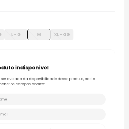
o
G
L - G
M
XL - GG
roduto indisponível
 ser avisado da disponibilidade desse produto, basta
ncher os campos abaixo: