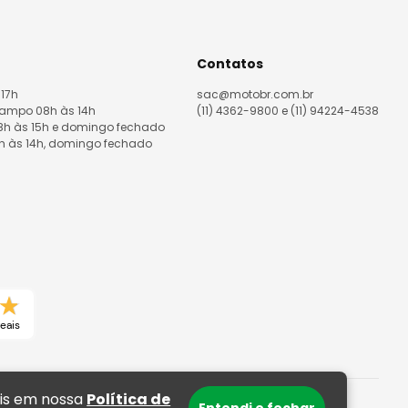
Contatos
 17h
sac@motobr.com.br
Campo 08h às 14h
(11) 4362-9800 e (11) 94224-4538
08h às 15h e domingo fechado
8h às 14h, domingo fechado
eais
ais em nossa
Política de