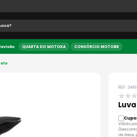
 buscados
 Revisão
QUARTA DO MOTOKA
CONSÓRCIO MOTOBR
5% OFF no PIX
Entrega Expre
reto
REF:
3416
Luva
Válido pa
o
(Desconto
de óleos,