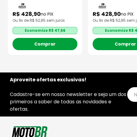
R$
428
,
90
R$
428
,
90
no PIX
no PIX
Ou
9
x de R$
52,95
sem juros
Ou
9
x de R$
52,95
sem j
Economize R$
47,66
Economize R$
4
Comprar
Comprar
Aproveite ofertas exclusivas!
Cadastre-se em nosso newsletter e seja um dos
primeiros a saber de todas as novidades e
ofertas.