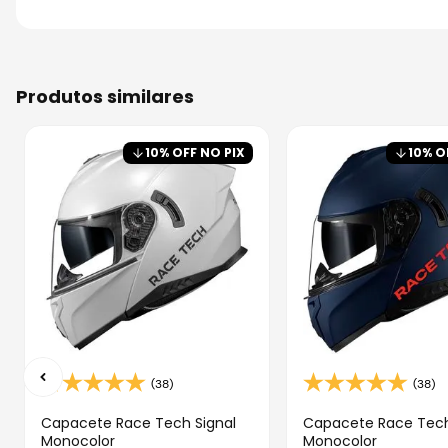
produtos similares
10
% OFF NO PIX
10
% O
(38)
(38)
Capacete Race Tech Signal
Capacete Race Tech
Monocolor
Monocolor