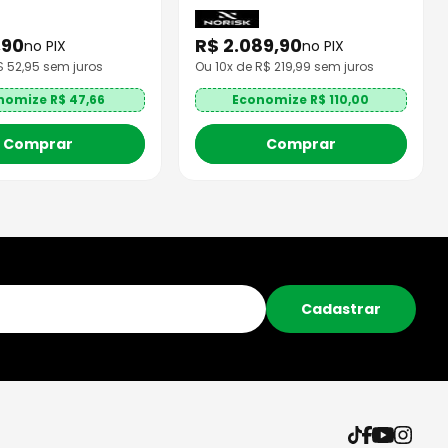
,
90
R$
2
.
089
,
90
no PIX
no PIX
R$
52,95
sem juros
Ou
10
x de R$
219,99
sem juros
nomize R$
47,66
Economize R$
110,00
Comprar
Comprar
Cadastrar