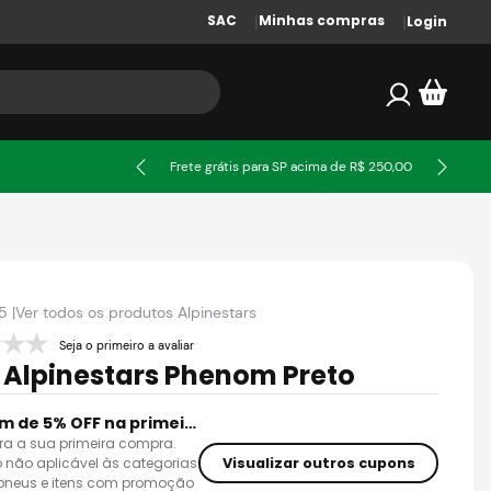
SAC
Minhas compras
Login
ssa
Frete grátis para SP acima de R$ 250,00
5
|
Ver todos os produtos
Alpinestars
Seja o primeiro a avaliar
 Alpinestars Phenom Preto
Cupom de 5% OFF na primeira compra
ra a sua primeira compra.
Visualizar outros cupons
 não aplicável às categorias
 pneus e itens com promoção