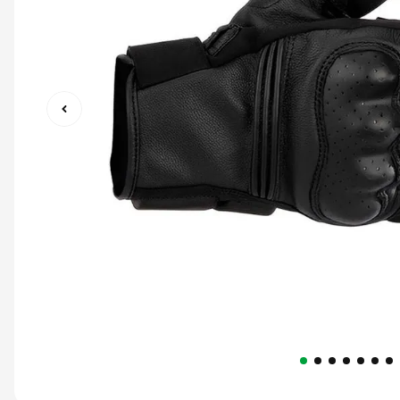
9
º
capacete ls2
10
º
race tech