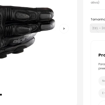
ativa)
Tamanh
2XL - 3
p
Para
pree