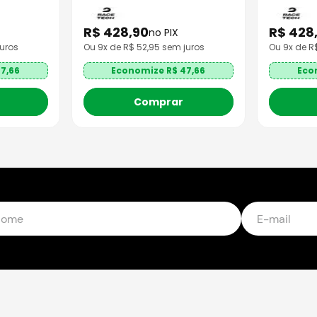
R$
428
,
90
R$
428
no PIX
uros
Ou
9
x de R$
52,95
sem juros
Ou
9
x de 
7,66
Economize R$
47,66
Eco
Comprar