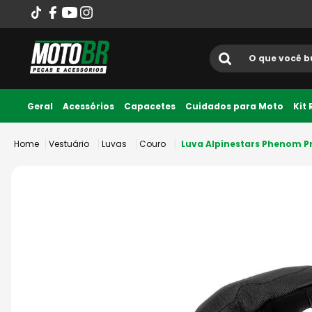
O que você busca?
Termos mais
Geral
Acessórios
Capacetes
Cuidados para Moto
Kit
Até 10x sem juros
1
º
ls2
Vestuário
Luvas
Couro
Luva Alpinestars Phenom P
2
º
norisk
3
º
capacete
4
º
fw3
5
º
jaqueta
6
º
bau
7
º
axxis fenix
8
º
capacete abert