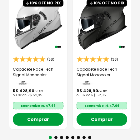
10
% OFF NO PIX
10
% OFF NO PIX
(38)
(38)
Capacete Race Tech
Capacete Race Tech
Signal Monocolor
Signal Monocolor
R$
428
,
90
R$
428
,
90
no PIX
no PIX
ou
9
x de
R$
52
,
95
ou
9
x de
R$
52
,
95
Economize R$
47,66
Economize R$
47,66
Comprar
Comprar