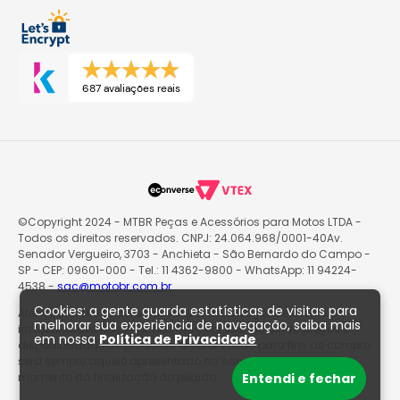
687 avaliações reais
©Copyright 2024 - MTBR Peças e Acessórios para Motos LTDA -
Todos os direitos reservados. CNPJ: 24.064.968/0001-40Av.
Senador Vergueiro, 3703 - Anchieta - São Bernardo do Campo -
SP - CEP: 09601-000 - Tel.: 11 4362-9800 - WhatsApp: 11 94224-
4538 -
sac@motobr.com.br
Cookies: a gente guarda estatísticas de visitas para
Atenção: O site poderá passar por atualizações e eventuais
melhorar sua experiência de navegação, saiba mais
instabilidades nas informações exibidas, incluindo preços e
em nossa
Política de Privacidade
disponibilidade de produtos. O valor válido para fins de compra
será sempre aquele apresentado na sacola de produtos no
momento da finalização do pedido.
Entendi e fechar