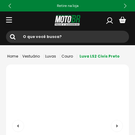
Retire na loja
O que você busca?
Termos mais buscados
Vestuário
Luvas
Couro
Luva LS2 Civis Preto
1
º
ls2
2
º
norisk
3
º
capacete
4
º
fw3
5
º
capacete ls2
6
º
jaqueta
7
º
bau