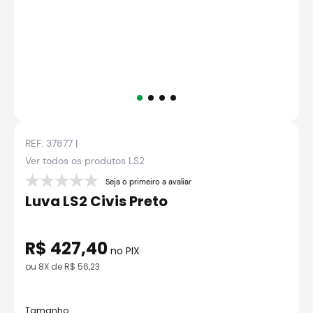
8
º
axxis fenix
9
º
capacete aberto
10
º
race tech
REF:
37877
|
Ver todos os produtos
LS2
Seja o primeiro a avaliar
Luva LS2 Civis Preto
R$
427
,
40
no PIX
ou
8
X de
R$
56
,
23
Tamanho