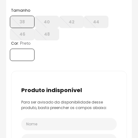
8
º
capacete aberto
Tamanho
9
º
capacete ls2
38
40
42
44
10
º
race tech
46
48
:
Preto
Cor
produto indisponível
Para ser avisado da disponibilidade desse
produto, basta preencher os campos abaixo: