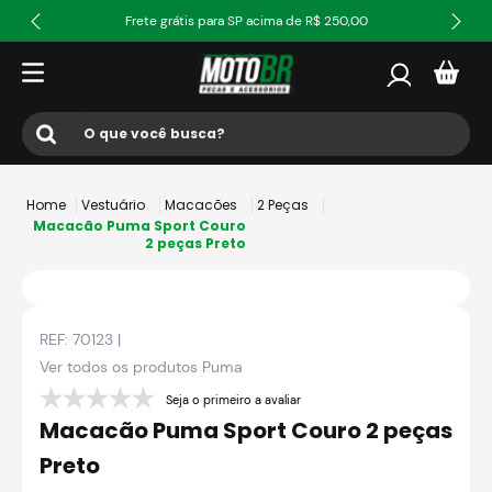
Frete grátis para SP acima de R$ 250,00
O que você busca?
Termos mais buscados
Vestuário
Macacões
2 Peças
1
º
ls2
Macacão Puma Sport Couro
2 peças Preto
2
º
norisk
3
º
capacete
REF:
70123
|
4
º
fw3
Ver todos os produtos
Puma
5
º
jaqueta
Seja o primeiro a avaliar
6
º
bau
Macacão Puma Sport Couro 2 peças
7
º
axxis fenix
Preto