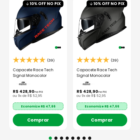
10
% OFF NO PIX
10
% OFF NO PIX
(39)
(39)
Capacete Race Tech
Capacete Race Tech
Signal Monocolor
Signal Monocolor
R$
428
,
90
R$
428
,
90
no PIX
no PIX
ou
9
x de
R$
52
,
95
ou
9
x de
R$
52
,
95
Economize R$
47,66
Economize R$
47,66
Comprar
Comprar