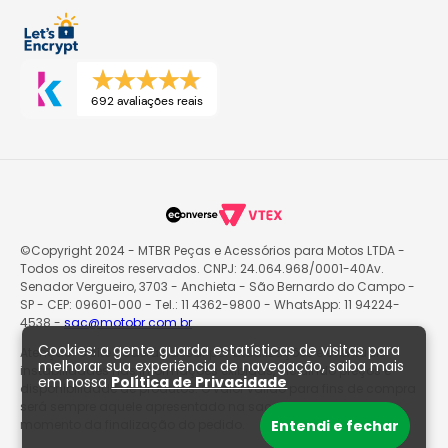
692 avaliações reais
©Copyright 2024 - MTBR Peças e Acessórios para Motos LTDA -
Todos os direitos reservados. CNPJ: 24.064.968/0001-40Av.
Senador Vergueiro, 3703 - Anchieta - São Bernardo do Campo -
SP - CEP: 09601-000 - Tel.: 11 4362-9800 - WhatsApp: 11 94224-
4538 -
sac@motobr.com.br
Cookies: a gente guarda estatísticas de visitas para
Atenção: O site poderá passar por atualizações e eventuais
melhorar sua experiência de navegação, saiba mais
instabilidades nas informações exibidas, incluindo preços e
em nossa
Política de Privacidade
disponibilidade de produtos. O valor válido para fins de compra
será sempre aquele apresentado na sacola de produtos no
Entendi e fechar
momento da finalização do pedido.