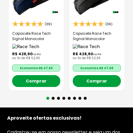
(39)
(39)
Capacete Race Tech
Capacete Race Tech
Signal Monocolor
Signal Monocolor
R$
428
,
90
R$
428
,
90
no PIX
no PIX
ou
9
x de
R$
52
,
95
ou
9
x de
R$
52
,
95
Economize R$
47,66
Economize R$
47,66
Comprar
Comprar
Aproveite ofertas exclusivas!
Cadastre-se em nosso newsletter e seja um dos