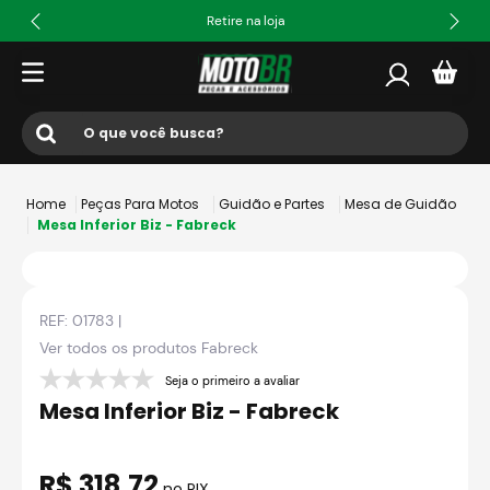
Retire na loja
O que você busca?
Termos mais buscados
Peças Para Motos
Guidão e Partes
Mesa de Guidão
1
º
ls2
Mesa Inferior Biz - Fabreck
2
º
norisk
3
º
capacete
REF:
01783
|
4
º
fw3
Ver todos os produtos
Fabreck
5
º
jaqueta
Seja o primeiro a avaliar
Mesa Inferior Biz - Fabreck
6
º
bau
7
º
axxis fenix
R$
318
,
72
no PIX