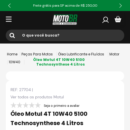
Frete grátis para SP acima de R$ 250,00
O que você busca?
Termos mais buscados
Peças Para Motos
Óleo Lubrificante e Fluídos
Motor
1
º
ls2
Óleo Motul 4T 10W40 5100
10W40
Technosynthese 4 Litros
2
º
norisk
3
º
capacete
REF:
27704
|
4
º
fw3
Ver todos os produtos
Motul
5
º
capacete ls2
Seja o primeiro a avaliar
6
º
jaqueta
Óleo Motul 4T 10W40 5100
7
º
bau
Technosynthese 4 Litros