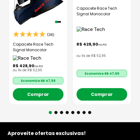
Capacete Race Tech
Signal Monocolor
(38)
R$
428
,
90
Capacete Race Tech
no PIX
Signal Monocolor
ou
9
x de
R$
52
,
95
R$
428
,
90
no PIX
ou
9
x de
R$
52
,
95
Economize R$
47,66
Economize R$
47,66
Comprar
Comprar
Aproveite ofertas exclusivas!