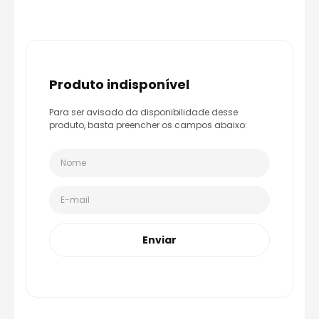
8
º
axxis fenix
9
º
capacete aberto
10
º
race tech
produto indisponível
Para ser avisado da disponibilidade desse
produto, basta preencher os campos abaixo:
Enviar