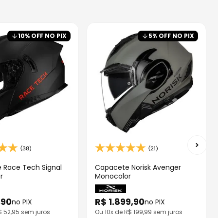
10
% OFF NO PIX
5
% OFF NO PIX
(38)
(21)
 Race Tech Signal
Capacete Norisk Avenger
r
Monocolor
,
90
R$
1
.
899
,
90
no PIX
no PIX
R$
52,95
sem juros
Ou
10
x de R$
199,99
sem juros