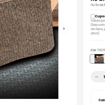
o
Ou
5
x de
Válido pa
(Desconto
de óleos,
ativa)
:
PAD
Cor