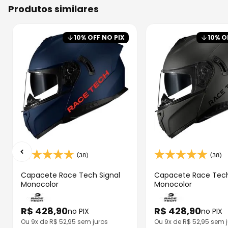
produtos similares
10
% OFF NO PIX
10
% O
(38)
(38)
Capacete Race Tech Signal
Capacete Race Tech
Monocolor
Monocolor
R$
428
,
90
R$
428
,
90
no PIX
no PIX
Ou
9
x de R$
52,95
sem juros
Ou
9
x de R$
52,95
sem j