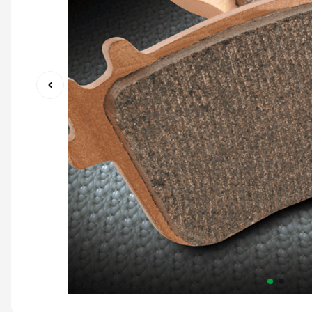
9
º
capacete abert
10
º
race tech