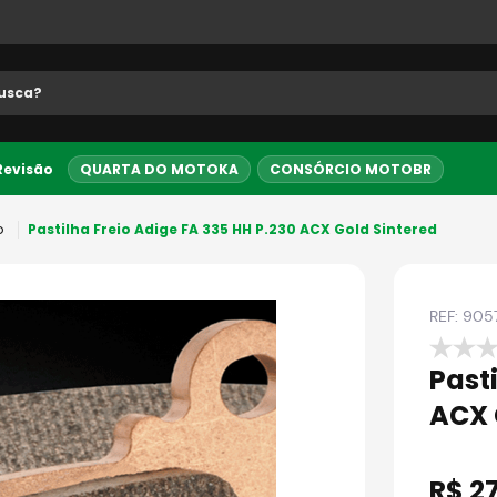
 buscados
 Revisão
QUARTA DO MOTOKA
CONSÓRCIO MOTOBR
Até 10x sem juros
5% OFF no PI
o
Pastilha Freio Adige FA 335 HH P.230 ACX Gold Sintered
REF:
905
Past
ACX 
R$
2