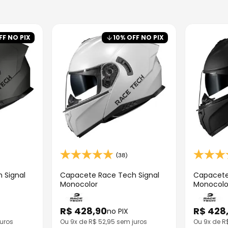
FF NO PIX
10
% OFF NO PIX
(38)
 Signal
Capacete Race Tech Signal
Capacete
Monocolor
Monocolo
R$
428
,
90
R$
428
no PIX
uros
Ou
9
x de R$
52,95
sem juros
Ou
9
x de 