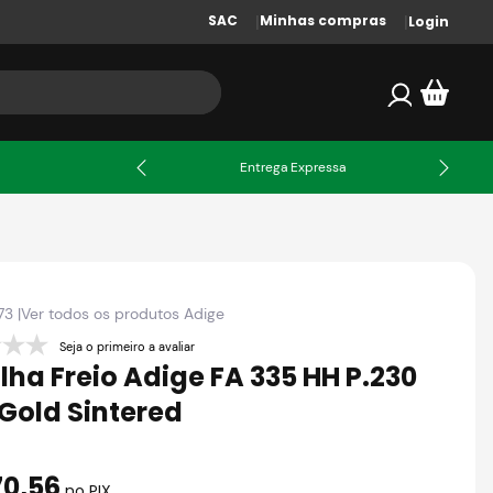
SAC
Minhas compras
Login
X
Entrega Expressa
73
|
Ver todos os produtos
Adige
Seja o primeiro a avaliar
ilha Freio Adige FA 335 HH P.230
Gold Sintered
70
,
56
no PIX