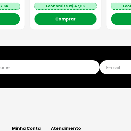
7,66
Economize R$
47,66
Eco
Comprar
Minha Conta
Atendimento