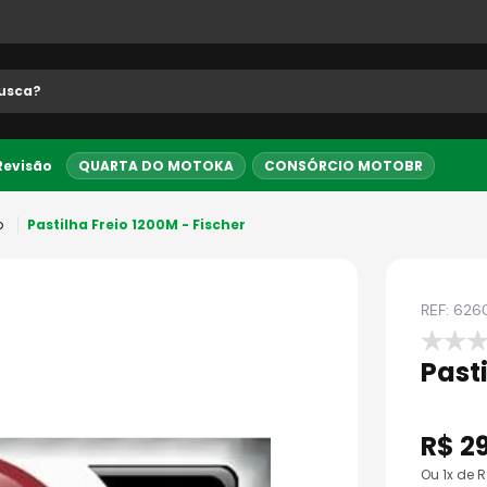
 buscados
 Revisão
QUARTA DO MOTOKA
CONSÓRCIO MOTOBR
5% OFF no PIX
Entrega Expre
o
Pastilha Freio 1200M - Fischer
REF:
626
Pasti
R$
2
o
Ou
1
x de 