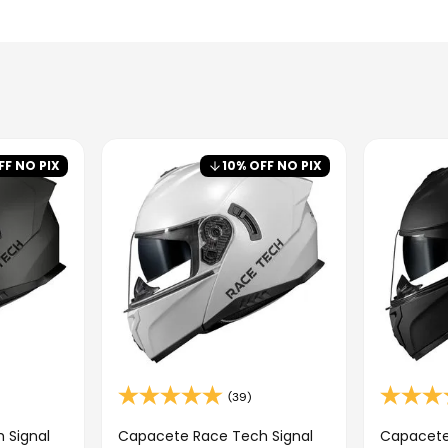
FF NO PIX
10
% OFF NO PIX
(39)
 Signal
Capacete Race Tech Signal
Capacete