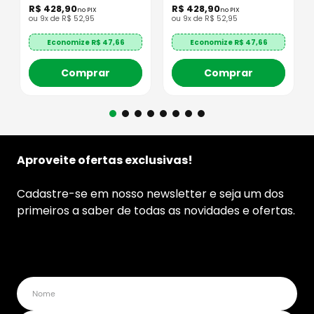
R$
428
,
90
R$
428
,
90
no PIX
no PIX
ou
9
x de
R$
52
,
95
ou
9
x de
R$
52
,
95
Economize R$
47,66
Economize R$
47,66
Comprar
Comprar
Aproveite ofertas exclusivas!
Cadastre-se em nosso newsletter e seja um dos
primeiros a saber de todas as novidades e ofertas.