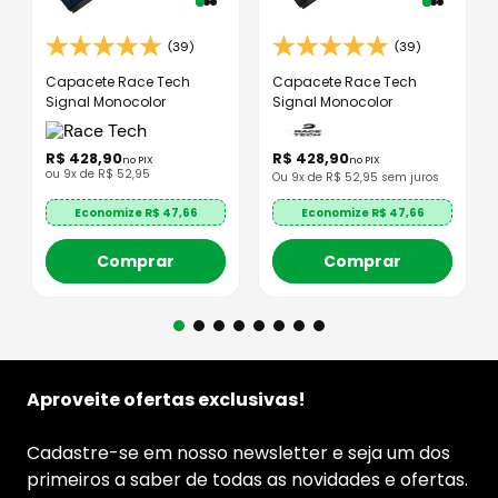
(39)
(39)
Capacete Race Tech
Capacete Race Tech
Signal Monocolor
Signal Monocolor
R$
428
,
90
R$
428
,
90
no PIX
no PIX
ou
9
x de
R$
52
,
95
Ou
9
x de R$
52,95
sem juros
Economize R$
47,66
Economize R$
47,66
Comprar
Comprar
Aproveite ofertas exclusivas!
Cadastre-se em nosso newsletter e seja um dos
primeiros a saber de todas as novidades e ofertas.