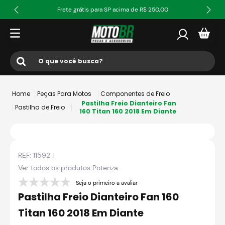
Frete grátis para SP acima de R$ 250,00
O que você busca?
Termos mais buscados
Peças Para Motos
Componentes de Freio
1
º
ls2
Pastilha Freio Dianteiro Fan
Pastilha de Freio
160 Titan 160 2018 Em Diante
2
º
norisk
3
º
capacete
REF:
11592
|
4
º
fw3
Ver todos os produtos
Potenza
5
º
jaqueta
Seja o primeiro a avaliar
6
º
bau
Pastilha Freio Dianteiro Fan 160
7
º
axxis fenix
Titan 160 2018 Em Diante