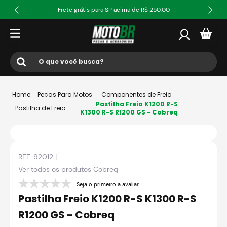
Frete grátis para SP acima de R$ 250,00
O que você busca?
Termos mais buscados
Peças Para Motos
Componentes de Freio
1
º
ls2
Pastilha Freio K1200 R-S
Pastilha de Freio
K1300 R-S R1200 GS - Cobreq
2
º
norisk
3
º
capacete
REF:
92012
|
4
º
fw3
Ver todos os produtos
Cobreq
5
º
capacete ls2
Seja o primeiro a avaliar
6
º
jaqueta
Pastilha Freio K1200 R-S K1300 R-S
7
º
axxis fenix
R1200 GS - Cobreq