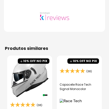
produtos similares
10
% OFF NO PIX
10
% OFF NO PIX
(38)
Capacete Race Tech
Signal Monocolor
(38)