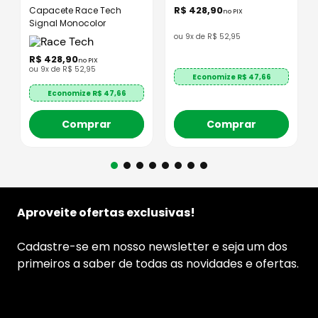
R$
428
,
90
Capacete Race Tech
no PIX
Signal Monocolor
ou
9
x de
R$
52
,
95
R$
428
,
90
no PIX
ou
9
x de
R$
52
,
95
Economize R$
47,66
Economize R$
47,66
Comprar
Comprar
Aproveite ofertas exclusivas!
Cadastre-se em nosso newsletter e seja um dos
primeiros a saber de todas as novidades e ofertas.