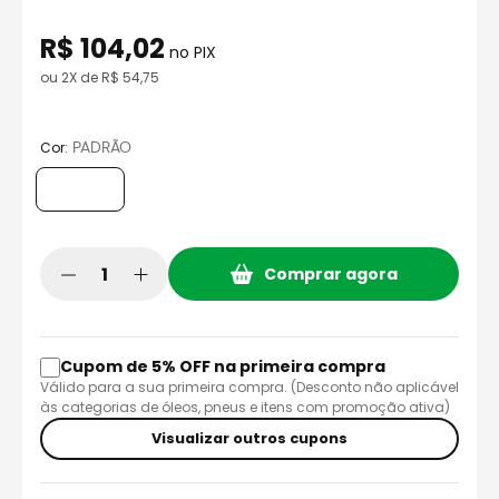
8
º
bau
R$
104
,
02
9
º
capacete aberto
no PIX
ou
2
X de
R$
54
,
75
10
º
race tech
:
PADRÃO
Cor
Comprar agora
Cupom de 5% OFF na primeira compra
Válido para a sua primeira compra. (Desconto não aplicável
às categorias de óleos, pneus e itens com promoção ativa)
Visualizar outros cupons