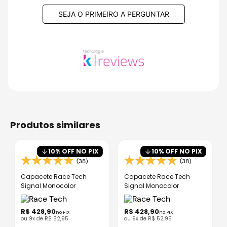
SEJA O PRIMEIRO A PERGUNTAR
produtos similares
10
% OFF NO PIX
10
% OFF NO PIX
(38)
(38)
Capacete Race Tech
Capacete Race Tech
Signal Monocolor
Signal Monocolor
R$
428
,
90
R$
428
,
90
no PIX
no PIX
ou
9
x de
R$
52
,
95
ou
9
x de
R$
52
,
95