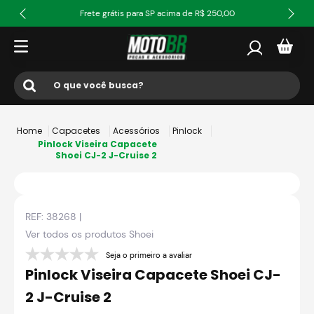
Frete grátis para SP acima de R$ 250,00
O que você busca?
Termos mais buscados
Capacetes
Acessórios
Pinlock
1
º
ls2
Pinlock Viseira Capacete
Shoei CJ-2 J-Cruise 2
2
º
norisk
3
º
capacete
REF:
38268
|
4
º
fw3
Ver todos os produtos
Shoei
5
º
capacete ls2
Seja o primeiro a avaliar
6
º
jaqueta
Pinlock Viseira Capacete Shoei CJ-
7
º
axxis fenix
2 J-Cruise 2