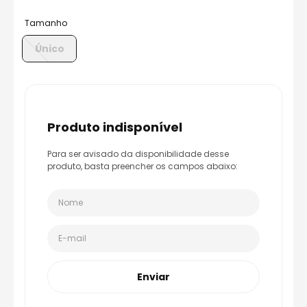
8
º
bau
Tamanho
9
º
capacete aberto
Único
10
º
race tech
produto indisponível
Para ser avisado da disponibilidade desse
produto, basta preencher os campos abaixo:
Enviar