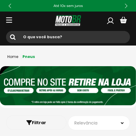
Até 10x sem juros
O que você busca?
Termos mais buscados
Pneus
1
º
ls2
2
º
norisk
3
º
capacete
4
º
fw3
5
º
capacete ls2
6
º
jaqueta
Filtrar
Relevância
7
º
bau