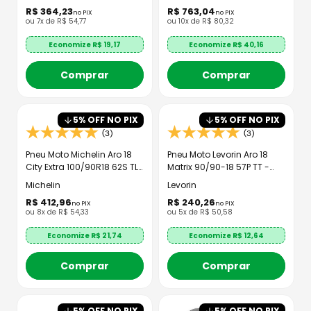
R$
364
,
23
R$
763
,
04
no PIX
no PIX
ou
7
x de
R$
54
,
77
ou
10
x de
R$
80
,
32
Economize R$
19,17
Economize R$
40,16
Comprar
Comprar
5
% OFF NO PIX
5
% OFF NO PIX
(3)
(3)
Pneu Moto Michelin Aro 18
Pneu Moto Levorin Aro 18
City Extra 100/90R18 62S TL
Matrix 90/90-18 57P TT -
- Traseiro
Traseiro
Michelin
Levorin
R$
412
,
96
R$
240
,
26
no PIX
no PIX
ou
8
x de
R$
54
,
33
ou
5
x de
R$
50
,
58
Economize R$
21,74
Economize R$
12,64
Comprar
Comprar
5
% OFF NO PIX
5
% OFF NO PIX