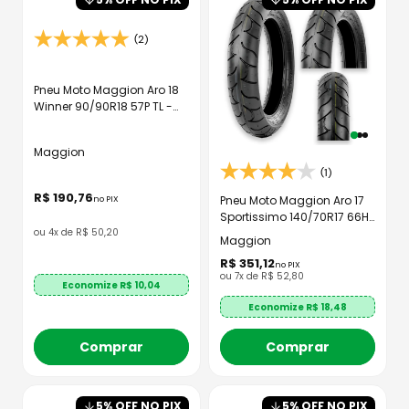
(2)
Pneu Moto Maggion Aro 18
Winner 90/90R18 57P TL -
Traseiro
Maggion
(1)
R$
190
,
76
Pneu Moto Maggion Aro 17
no PIX
Sportissimo 140/70R17 66H
ou
4
x de
R$
50
,
20
TL - Traseiro
Maggion
R$
351
,
12
no PIX
ou
7
x de
R$
52
,
80
Economize R$
10,04
Economize R$
18,48
Comprar
Comprar
5
% OFF NO PIX
5
% OFF NO PIX