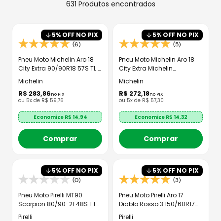
8
º
axxis fenix
631
Produtos
9
º
capacete aberto
5
% OFF NO PIX
5
% OFF NO PIX
10
º
race tech
(6)
(5)
Pneu Moto Michelin Aro 18
Pneu Moto Michelin Aro 18
City Extra 90/90R18 57S TL -
City Extra Michelin
Traseiro
80/100R18 47S TL - Dianteiro
Michelin
Michelin
R$
283
,
86
R$
272
,
18
no PIX
no PIX
ou
5
x de
R$
59
,
76
ou
5
x de
R$
57
,
30
Economize R$
14,94
Economize R$
14,32
Comprar
Comprar
5
% OFF NO PIX
5
% OFF NO PIX
(0)
(3)
Pneu Moto Pirelli MT90
Pneu Moto Pirelli Aro 17
Scorpion 80/90-21 48S TT
Diablo Rosso 3 150/60R17
Dianteiro
66H TL - Traseiro
Pirelli
Pirelli