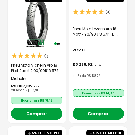
(3)
Pneu Moto Levorin Aro 18
Matrix 90/90R18 57P TL -
Traseiro
Levorin
(1)
R$
278
,
92
Pneu Moto Michelin Aro 18
no PIX
Pilot Street 2 90/90R18 57S
ou
5
x de
R$
58
,
72
TL - Traseiro
Michelin
R$
307
,
32
no PIX
ou
6
x de
R$
53
,
91
Economize R$
14,68
Economize R$
16,18
Comprar
Comprar
5
% OFF NO PIX
5
% OFF NO PIX