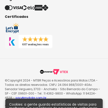
Certificados
687 avaliações reais
©Copyright 2024 - MTBR Peças e Acessórios para Motos LTDA -
Todos os direitos reservados. CNPJ: 24.064.968/0001-40Av.
Senador Vergueiro, 3703 - Anchieta - São Bernardo do Campo -
SP - CEP: 09601-000 - Tel.: 11 4362-9800 - WhatsApp: 11 94224-
4538 -
sac@motobr.com.br
Cookies: a gente guarda estatísticas de visitas para
Atenção: O site poderá passar por atualizações e eventuais