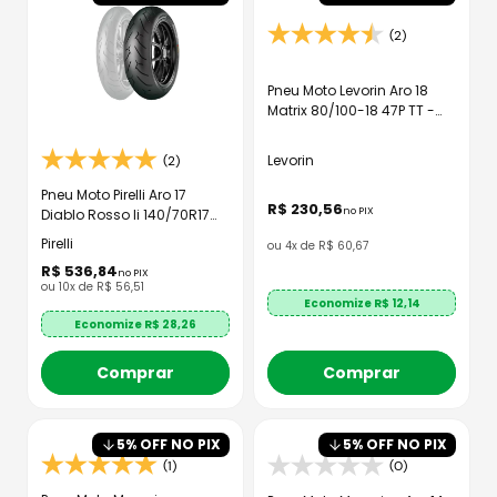
(2)
Pneu Moto Levorin Aro 18
Matrix 80/100-18 47P TT -
Dianteiro
Levorin
(2)
Pneu Moto Pirelli Aro 17
R$
230
,
56
no PIX
Diablo Rosso Ii 140/70R17
66H TL - Traseiro
Pirelli
ou
4
x de
R$
60
,
67
R$
536
,
84
no PIX
ou
10
x de
R$
56
,
51
Economize R$
12,14
Economize R$
28,26
Comprar
Comprar
5
% OFF NO PIX
5
% OFF NO PIX
(1)
(0)