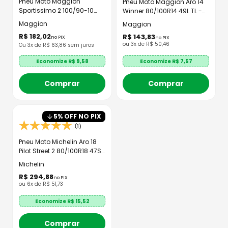
Pneu Moto Maggion
Pneu Moto Maggion Aro 14
Sportissimo 2 100/90-10
Winner 80/100R14 49L TL -
56J TL - Traseiro
Traseiro
Maggion
Maggion
R$
182
,
02
R$
143
,
83
no PIX
no PIX
ou
3
x de
R$
50
,
46
Ou
3
x de R$
63,86
sem juros
Economize R$
7,57
Economize R$
9,58
Comprar
Comprar
5
% OFF NO PIX
(1)
Pneu Moto Michelin Aro 18
Pilot Street 2 80/100R18 47S
TL - Dianteiro
Michelin
R$
294
,
88
no PIX
ou
6
x de
R$
51
,
73
Economize R$
15,52
Comprar