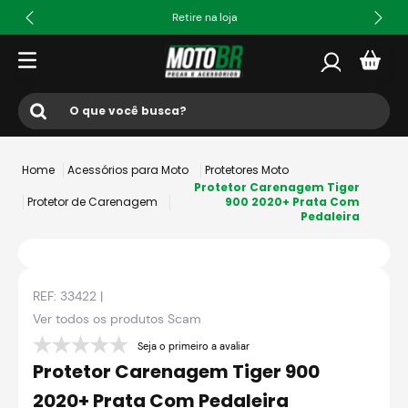
Retire na loja
O que você busca?
Termos mais buscados
Acessórios para Moto
Protetores Moto
1
º
ls2
Protetor Carenagem Tiger
Protetor de Carenagem
900 2020+ Prata Com
Pedaleira
2
º
norisk
3
º
capacete
4
º
fw3
REF:
33422
|
5
º
capacete ls2
Ver todos os produtos
Scam
6
º
jaqueta
Seja o primeiro a avaliar
Protetor Carenagem Tiger 900
7
º
axxis fenix
2020+ Prata Com Pedaleira