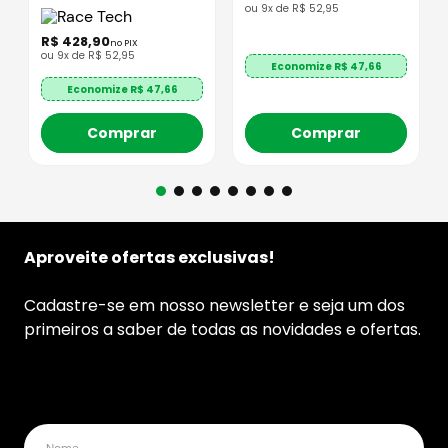
ou
9
x de
R$
52
,
95
R$
428
,
90
no PIX
ou
9
x de
R$
52
,
95
Economize R$
47,66
Economize R$
47,66
Comprar
Comprar
Aproveite ofertas exclusivas!
Cadastre-se em nosso newsletter e seja um dos
primeiros a saber de todas as novidades e ofertas.