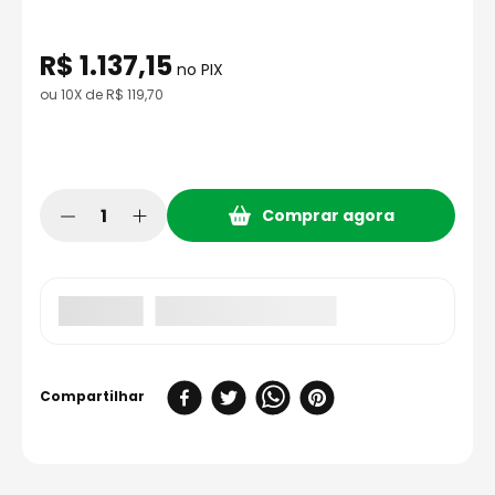
8
º
bau
9
º
capacete aberto
R$
1
.
137
,
15
no PIX
10
º
race tech
ou
10
X de
R$
119
,
70
Comprar agora