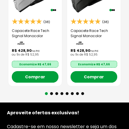
(38)
(38)
Capacete Race Tech
Capacete Race Tech
Signal Monocolor
Signal Monocolor
R$
428
,
90
R$
428
,
90
no PIX
no PIX
ou
9
x de
R$
52
,
95
ou
9
x de
R$
52
,
95
Economize R$
47,66
Economize R$
47,66
Comprar
Comprar
Aproveite ofertas exclusivas!
Cadastre-se em nosso newsletter e seja um dos