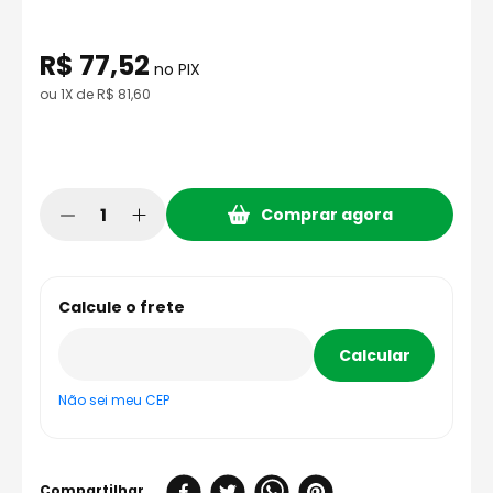
8
º
axxis fenix
9
º
capacete aberto
R$
77
,
52
no PIX
10
º
race tech
ou
1
X de
R$
81
,
60
Comprar agora
Não sei meu CEP