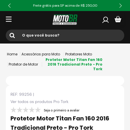
Frete grátis para SP acima de R$ 250,00
O que você busca?
Termos mais buscados
Acessórios para Moto
Protetores Moto
1
º
ls2
Protetor Motor Titan Fan 160
Protetor de Motor
2016 Tradicional Preto - Pro
Tork
2
º
norisk
3
º
capacete
4
º
fw3
REF:
99256
|
5
º
capacete ls2
Ver todos os produtos
Pro Tork
6
º
jaqueta
Seja o primeiro a avaliar
Protetor Motor Titan Fan 160 2016
7
º
bau
Tradicional Preto - Pro Tork