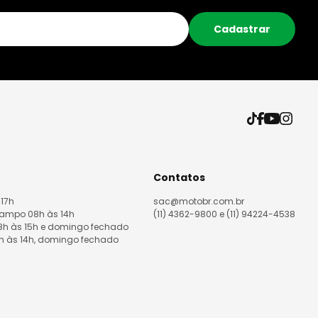
Cadastrar
Contatos
 17h
sac@motobr.com.br
Campo 08h às 14h
(11) 4362-9800 e (11) 94224-4538
08h às 15h e domingo fechado
8h às 14h, domingo fechado