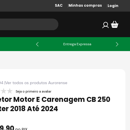
SAC
Minhas compras
Login
X
Entrega Expressa
94
|
Ver todos os produtos
Aurorense
Seja o primeiro a avaliar
etor Motor E Carenagem CB 250
ter 2018 Até 2024
89
,
90
no PIX