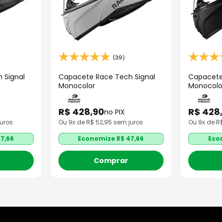
(39)
 Signal
Capacete Race Tech Signal
Capacete
Monocolor
Monocolo
R$
428
,
90
R$
428
no PIX
uros
Ou
9
x de R$
52,95
sem juros
Ou
9
x de 
7,66
Economize R$
47,66
Eco
Comprar