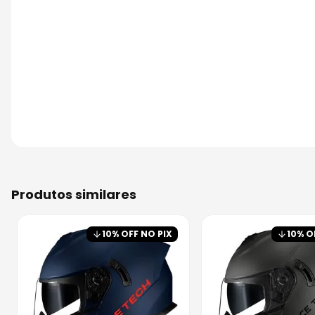
produtos similares
10
% OFF NO PIX
10
% O