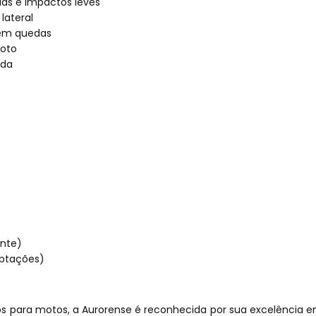
as e impactos leves
lateral
a em quedas
moto
ida
ante)
aptações)
s para motos, a Aurorense é reconhecida por sua excelência e