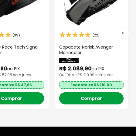
(39)
(22)
 Race Tech Signal
Capacete Norisk Avenger
r
Monocolor
,
90
R$
2
.
089
,
90
no PIX
no PIX
R$
52,95
sem juros
Ou
10
x de R$
219,99
sem juros
nomize R$
47,66
Economize R$
110,00
Comprar
Comprar