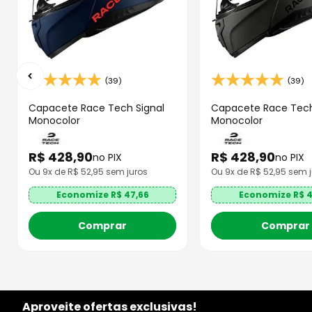
(39)
(39)
Capacete Race Tech Signal
Capacete Race Tech
Monocolor
Monocolor
R$
428
,
90
R$
428
,
90
no PIX
no PIX
Ou
9
x de R$
52,95
sem juros
Ou
9
x de R$
52,95
sem j
Economize R$
47,66
Economize R$
4
Comprar
Comprar
Aproveite ofertas exclusivas!