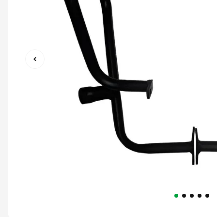
9
º
capacete ls2
10
º
race tech