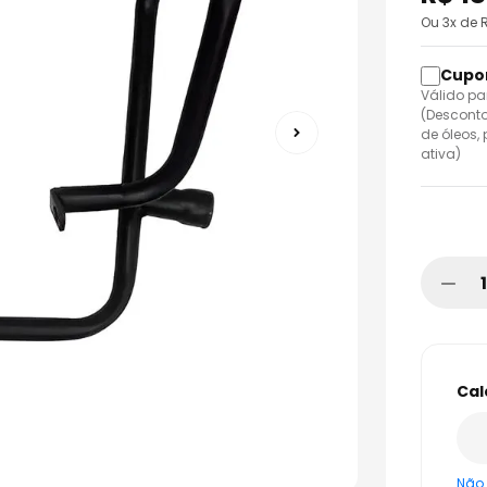
Ou
3
x de 
Válido pa
(Desconto
de óleos,
ativa)
Não 