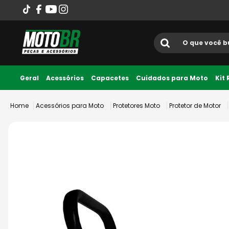
O que você busca?
Termos mais
Geral
Acessórios
Capacetes
Cuidados para Moto
Kit
1
º
ls2
Acessórios para Moto
Protetores Moto
Protetor de Motor
2
º
norisk
3
º
capacete
4
º
fw3
5
º
jaqueta
6
º
bau
7
º
axxis fenix
8
º
capacete abert