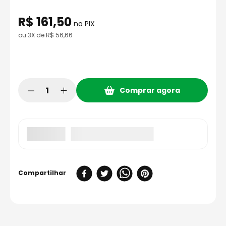
8
º
axxis fenix
R$
161
,
50
9
º
capacete aberto
no PIX
ou
3
X de
R$
56
,
66
10
º
race tech
Comprar agora