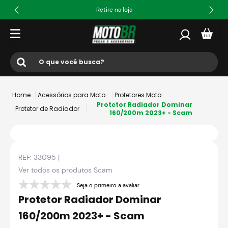
Retire na loja
O que você busca?
Termos mais buscados
Acessórios para Moto
Protetores Moto
1
º
ls2
Protetor Radiador Dominar
Protetor de Radiador
160/200m 2023+ - Scam
2
º
norisk
3
º
capacete
REF:
33095
|
4
º
fw3
Ver todos os produtos
Scam
5
º
capacete ls2
Seja o primeiro a avaliar
6
º
jaqueta
Protetor Radiador Dominar
7
º
bau
160/200m 2023+ - Scam