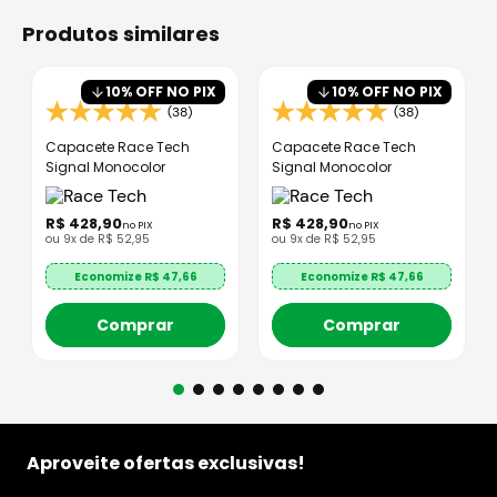
produtos similares
10
% OFF NO PIX
10
% OFF NO PIX
(38)
(38)
Capacete Race Tech
Capacete Race Tech
Signal Monocolor
Signal Monocolor
R$
428
,
90
R$
428
,
90
no PIX
no PIX
ou
9
x de
R$
52
,
95
ou
9
x de
R$
52
,
95
Economize R$
47,66
Economize R$
47,66
Comprar
Comprar
Aproveite ofertas exclusivas!