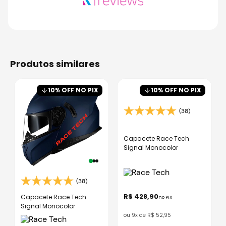
produtos similares
10
% OFF NO PIX
10
% OFF NO PIX
(38)
Capacete Race Tech
Signal Monocolor
(38)
R$
428
,
90
Capacete Race Tech
no PIX
Signal Monocolor
ou
9
x de
R$
52
,
95