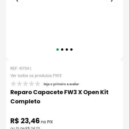
8
º
bau
9
º
capacete aberto
10
º
race tech
REF:
41734
|
Ver todos os produtos
FW3
Seja o primeiro a avaliar
Reparo Capacete FW3 X Open Kit
Completo
R$
23
,
46
no PIX
ou
1
X de
R$
24
,
70