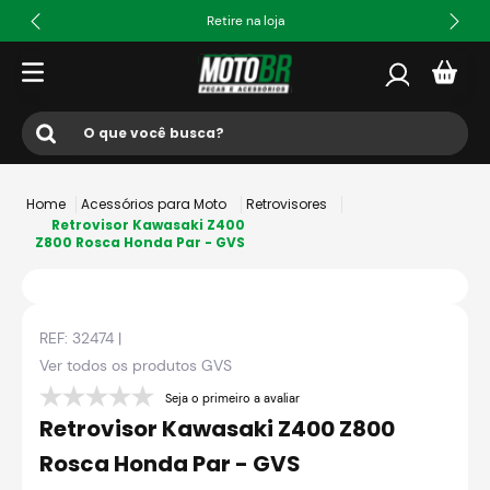
Retire na loja
O que você busca?
Termos mais buscados
Acessórios para Moto
Retrovisores
1
º
ls2
Retrovisor Kawasaki Z400
Z800 Rosca Honda Par - GVS
2
º
norisk
3
º
capacete
REF:
32474
|
4
º
fw3
Ver todos os produtos
GVS
5
º
capacete ls2
Seja o primeiro a avaliar
6
º
jaqueta
Retrovisor Kawasaki Z400 Z800
7
º
bau
Rosca Honda Par - GVS