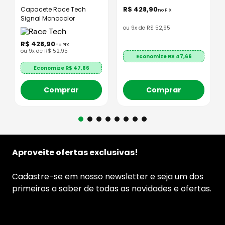
R$
428
,
90
Capacete Race Tech
no PIX
Signal Monocolor
ou
9
x de
R$
52
,
95
R$
428
,
90
no PIX
ou
9
x de
R$
52
,
95
Economize R$
47,66
Economize R$
47,66
Comprar
Comprar
Aproveite ofertas exclusivas!
Cadastre-se em nosso newsletter e seja um dos
primeiros a saber de todas as novidades e ofertas.