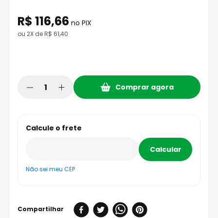
8
º
axxis fenix
R$
116
,
66
9
º
capacete aberto
no PIX
ou
2
X de
R$
61
,
40
10
º
race tech
Comprar agora
Não sei meu CEP