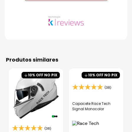
produtos similares
10
% OFF NO PIX
10
% OFF NO PIX
(38)
Capacete Race Tech
Signal Monocolor
(38)