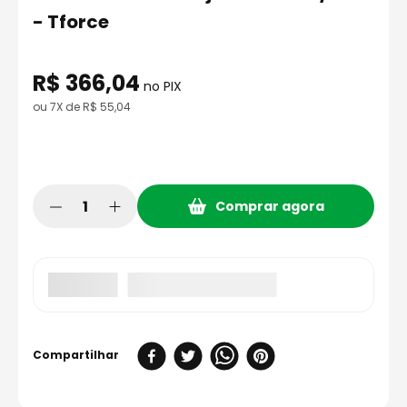
8
º
capacete aberto
- Tforce
9
º
capacete ls2
10
º
race tech
R$
366
,
04
no PIX
ou
7
X de
R$
55
,
04
Comprar agora