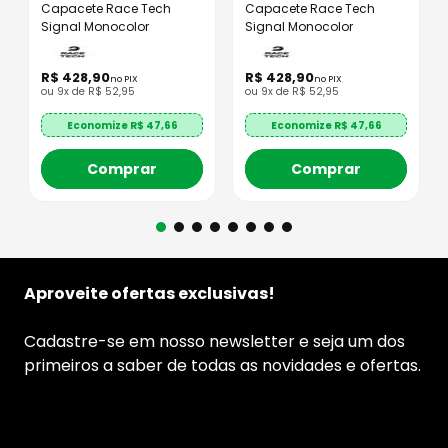
Capacete Race Tech
Capacete Race Tech
Signal Monocolor
Signal Monocolor
R$
428
,
90
R$
428
,
90
no PIX
no PIX
ou
9
x de
R$
52
,
95
ou
9
x de
R$
52
,
95
Economize R$
47,66
Economize R$
47,66
Comprar
Comprar
Aproveite ofertas exclusivas!
Cadastre-se em nosso newsletter e seja um dos
primeiros a saber de todas as novidades e ofertas.