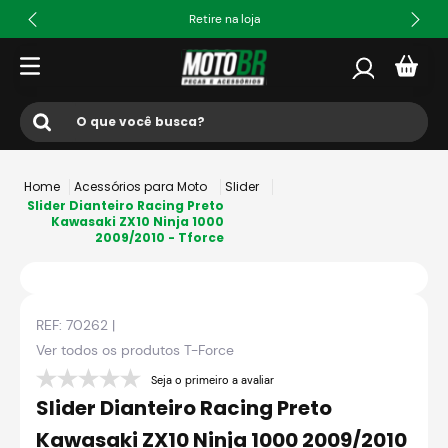
Retire na loja
O que você busca?
Termos mais buscados
Acessórios para Moto
Slider
1
º
ls2
Slider Dianteiro Racing Preto
Kawasaki ZX10 Ninja 1000
2009/2010 - Tforce
2
º
norisk
3
º
capacete
4
º
fw3
REF:
70262
|
5
º
jaqueta
Ver todos os produtos
T-Force
6
º
bau
Seja o primeiro a avaliar
Slider Dianteiro Racing Preto
7
º
axxis fenix
Kawasaki ZX10 Ninja 1000 2009/2010