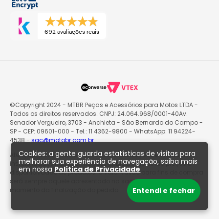
692 avaliações reais
©Copyright 2024 - MTBR Peças e Acessórios para Motos LTDA -
Todos os direitos reservados. CNPJ: 24.064.968/0001-40Av.
Senador Vergueiro, 3703 - Anchieta - São Bernardo do Campo -
SP - CEP: 09601-000 - Tel.: 11 4362-9800 - WhatsApp: 11 94224-
4538 -
sac@motobr.com.br
Cookies: a gente guarda estatísticas de visitas para
Atenção: O site poderá passar por atualizações e eventuais
melhorar sua experiência de navegação, saiba mais
instabilidades nas informações exibidas, incluindo preços e
em nossa
Política de Privacidade
disponibilidade de produtos. O valor válido para fins de compra
será sempre aquele apresentado na sacola de produtos no
Entendi e fechar
momento da finalização do pedido.