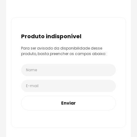
8
º
capacete aberto
9
º
capacete ls2
10
º
race tech
produto indisponível
Para ser avisado da disponibilidade desse
produto, basta preencher os campos abaixo:
Enviar