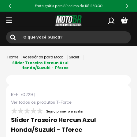
Frete grátis para SP acima de R$ 250,00
O que você busca?
Termos mais buscados
Acessórios para Moto
Slider
1
º
ls2
Slider Traseiro Hercun Azul
Honda/Suzuki - Tforce
2
º
norisk
3
º
capacete
REF:
70229
|
4
º
fw3
Ver todos os produtos
T-Force
5
º
jaqueta
Seja o primeiro a avaliar
6
º
bau
Slider Traseiro Hercun Azul
7
º
axxis fenix
Honda/Suzuki - Tforce