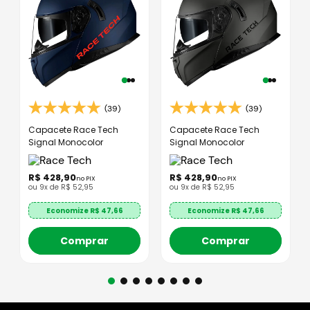
(39)
(39)
Capacete Race Tech
Capacete Race Tech
Signal Monocolor
Signal Monocolor
R$
428
,
90
R$
428
,
90
no PIX
no PIX
ou
9
x de
R$
52
,
95
ou
9
x de
R$
52
,
95
Economize R$
47,66
Economize R$
47,66
Comprar
Comprar