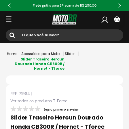
Frete grátis para SP acima de R$ 250,00
O que você busca?
Termos mais buscados
Acessórios para Moto
Slider
1
º
ls2
Slider Traseiro Hercun
Dourado Honda CB300R /
Hornet - Tforce
2
º
norisk
3
º
capacete
4
º
fw3
REF:
71964
|
5
º
jaqueta
Ver todos os produtos
T-Force
6
º
bau
Seja o primeiro a avaliar
Slider Traseiro Hercun Dourado
7
º
axxis fenix
Honda CB300R / Hornet - Tforce