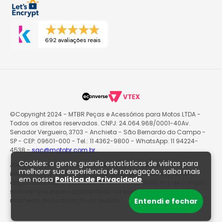
692 avaliações reais
©Copyright 2024 - MTBR Peças e Acessórios para Motos LTDA -
Todos os direitos reservados. CNPJ: 24.064.968/0001-40Av.
Senador Vergueiro, 3703 - Anchieta - São Bernardo do Campo -
SP - CEP: 09601-000 - Tel.: 11 4362-9800 - WhatsApp: 11 94224-
4538 -
sac@motobr.com.br
Cookies: a gente guarda estatísticas de visitas para
Atenção: O site poderá passar por atualizações e eventuais
melhorar sua experiência de navegação, saiba mais
instabilidades nas informações exibidas, incluindo preços e
em nossa
Política de Privacidade
disponibilidade de produtos. O valor válido para fins de compra
será sempre aquele apresentado na sacola de produtos no
Entendi e fechar
momento da finalização do pedido.