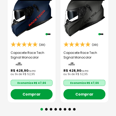
(39)
(39)
Capacete Race Tech
Capacete Race Tech
Signal Monocolor
Signal Monocolor
R$
428
,
90
R$
428
,
90
no PIX
no PIX
ou
9
x de
R$
52
,
95
ou
9
x de
R$
52
,
95
Economize R$
47,66
Economize R$
47,66
Comprar
Comprar