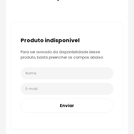
8
º
capacete aberto
9
º
capacete ls2
10
º
race tech
produto indisponível
Para ser avisado da disponibilidade desse
produto, basta preencher os campos abaixo:
Enviar