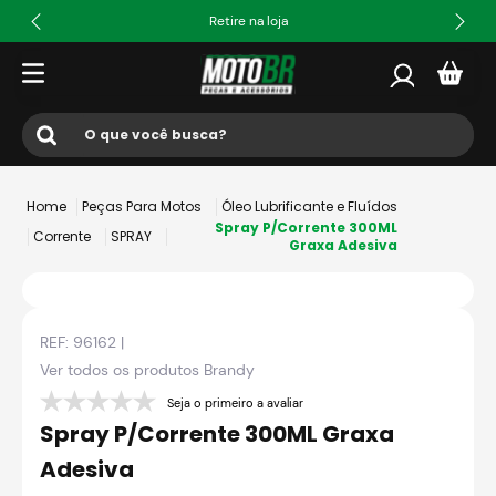
Retire na loja
O que você busca?
Termos mais buscados
Peças Para Motos
Óleo Lubrificante e Fluídos
1
º
ls2
Spray P/Corrente 300ML
Corrente
SPRAY
Graxa Adesiva
2
º
norisk
3
º
capacete
REF:
96162
|
4
º
fw3
Ver todos os produtos
Brandy
5
º
capacete ls2
Seja o primeiro a avaliar
6
º
jaqueta
Spray P/Corrente 300ML Graxa
7
º
axxis fenix
Adesiva