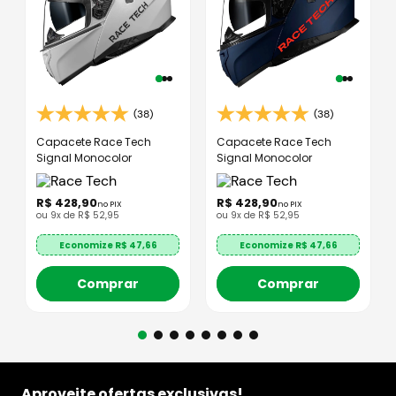
(38)
(38)
Capacete Race Tech
Capacete Race Tech
Signal Monocolor
Signal Monocolor
R$
428
,
90
R$
428
,
90
no PIX
no PIX
ou
9
x de
R$
52
,
95
ou
9
x de
R$
52
,
95
Economize R$
47,66
Economize R$
47,66
Comprar
Comprar
Aproveite ofertas exclusivas!