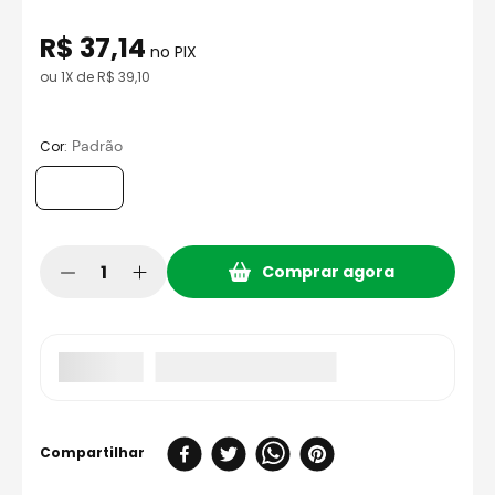
8
º
axxis fenix
R$
37
,
14
9
º
capacete aberto
no PIX
ou
1
X de
R$
39
,
10
10
º
race tech
:
Padrão
Cor
Comprar agora