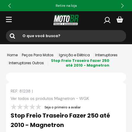
Retire na loja
O que você busca?
Termos mais buscados
Peças Para Motos
Ignição e Elétrica
Interruptores
1
º
ls2
Stop Freio Traseiro Fazer 250
Interruptores Outros
até 2010 - Magnetron
2
º
norisk
3
º
capacete
REF:
81238
|
4
º
fw3
Ver todos os produtos
Magnetron - WGK
5
º
capacete ls2
Seja o primeiro a avaliar
6
º
jaqueta
Stop Freio Traseiro Fazer 250 até
7
º
bau
2010 - Magnetron