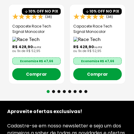
10
% OFF NO PIX
10
% OFF NO PIX
(38)
(38)
Capacete Race Tech
Capacete Race Tech
Signal Monocolor
Signal Monocolor
R$
428
,
90
R$
428
,
90
no PIX
no PIX
ou
9
x de
R$
52
,
95
ou
9
x de
R$
52
,
95
Economize R$
47,66
Economize R$
47,66
Comprar
Comprar
Aproveite ofertas exclusivas!
Cadastre-se em nosso newsletter e seja um dos
primeiros a saber de todas as novidades e ofertas.