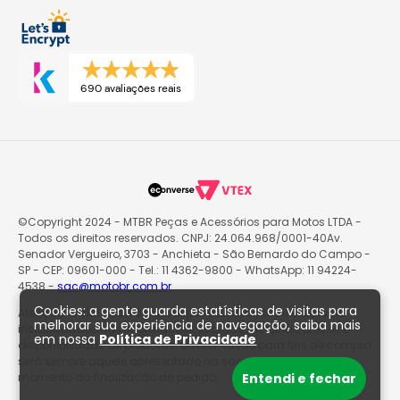
690 avaliações reais
©Copyright 2024 - MTBR Peças e Acessórios para Motos LTDA -
Todos os direitos reservados. CNPJ: 24.064.968/0001-40Av.
Senador Vergueiro, 3703 - Anchieta - São Bernardo do Campo -
SP - CEP: 09601-000 - Tel.: 11 4362-9800 - WhatsApp: 11 94224-
4538 -
sac@motobr.com.br
Cookies: a gente guarda estatísticas de visitas para
Atenção: O site poderá passar por atualizações e eventuais
melhorar sua experiência de navegação, saiba mais
instabilidades nas informações exibidas, incluindo preços e
em nossa
Política de Privacidade
disponibilidade de produtos. O valor válido para fins de compra
será sempre aquele apresentado na sacola de produtos no
momento da finalização do pedido.
Entendi e fechar