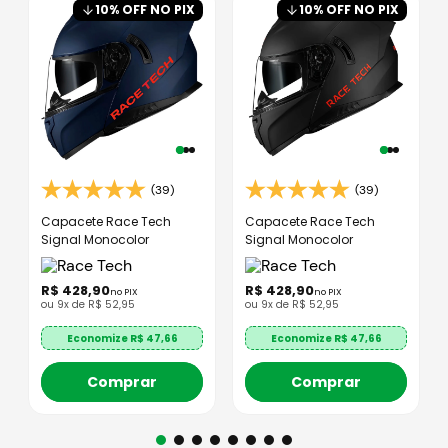
10
% OFF NO PIX
10
% OFF NO PIX
(39)
(39)
Capacete Race Tech
Capacete Race Tech
Signal Monocolor
Signal Monocolor
R$
428
,
90
R$
428
,
90
no PIX
no PIX
ou
9
x de
R$
52
,
95
ou
9
x de
R$
52
,
95
Economize R$
47,66
Economize R$
47,66
Comprar
Comprar