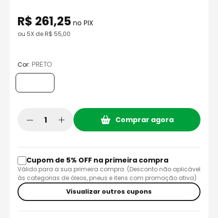
8
º
capacete aberto
R$
261
,
25
9
º
capacete ls2
no PIX
ou
5
X de
R$
55
,
00
10
º
race tech
:
PRETO
Cor
Comprar agora
Cupom de 5% OFF na primeira compra
Válido para a sua primeira compra. (Desconto não aplicável
às categorias de óleos, pneus e itens com promoção ativa)
Visualizar outros cupons