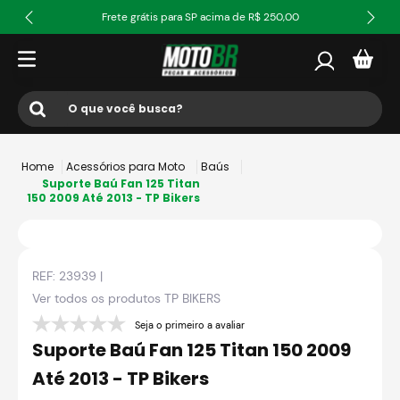
Frete grátis para SP acima de R$ 250,00
O que você busca?
Termos mais buscados
Acessórios para Moto
Baús
1
º
ls2
Suporte Baú Fan 125 Titan
150 2009 Até 2013 - TP Bikers
2
º
norisk
3
º
capacete
REF:
23939
|
4
º
fw3
Ver todos os produtos
TP BIKERS
5
º
jaqueta
Seja o primeiro a avaliar
6
º
bau
Suporte Baú Fan 125 Titan 150 2009
7
º
axxis fenix
Até 2013 - TP Bikers