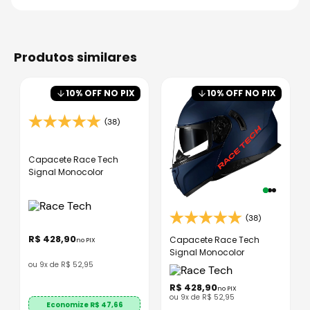
produtos similares
10
% OFF NO PIX
10
% OFF NO PIX
(38)
Capacete Race Tech
Signal Monocolor
(38)
R$
428
,
90
Capacete Race Tech
no PIX
Signal Monocolor
ou
9
x de
R$
52
,
95
R$
428
,
90
no PIX
ou
9
x de
R$
52
,
95
Economize R$
47,66