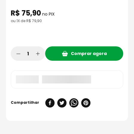
8
º
bau
R$
75
,
90
9
º
capacete aberto
no PIX
ou
1
X de
R$
79
,
90
10
º
race tech
Comprar agora