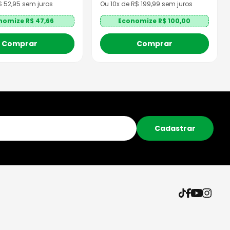
R$
52,95
sem juros
Ou
10
x de R$
199,99
sem juros
nomize R$
47,66
Economize R$
100,00
Comprar
Comprar
Cadastrar