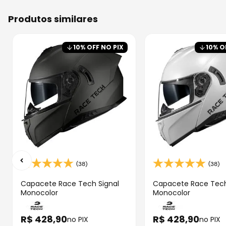
produtos similares
10
% OFF NO PIX
10
% O
(38)
(38)
Capacete Race Tech Signal
Capacete Race Tech
Monocolor
Monocolor
R$
428
,
90
R$
428
,
90
no PIX
no PIX