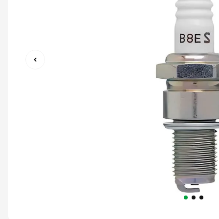
9
º
capacete abert
10
º
race tech