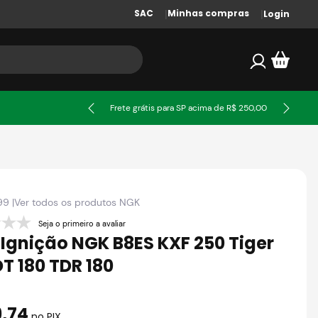
SAC
Minhas compras
Login
ssa
Frete grátis para SP acima de R$ 250,00
99
|
Ver todos os produtos
NGK
Seja o primeiro a avaliar
 Ignição NGK B8ES KXF 250 Tiger
DT 180 TDR 180
9
,
74
no PIX