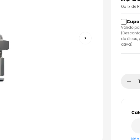
o
Ou
1
x de 
Válido pa
(Desconto
de óleos,
ativa)
Não 