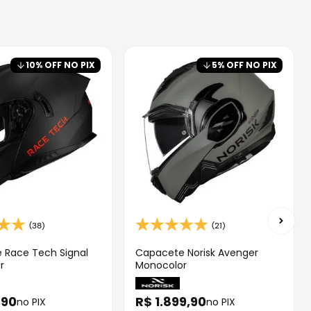
10
% OFF NO PIX
5
% OFF NO PIX
(38)
(21)
 Race Tech Signal
Capacete Norisk Avenger
r
Monocolor
,
90
R$
1
.
899
,
90
no PIX
no PIX