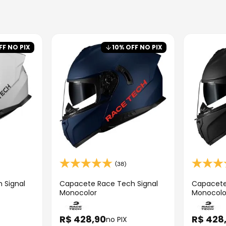
FF NO PIX
10
% OFF NO PIX
(38)
 Signal
Capacete Race Tech Signal
Capacete
Monocolor
Monocolo
R$
428
,
90
R$
428
no PIX