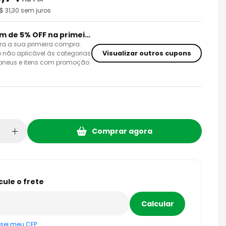
R$
31,30
sem juros
Cupom de 5% OFF na primeira compra
ra a sua primeira compra.
Visualizar outros cupons
 não aplicável às categorias
 pneus e itens com promoção
Comprar agora
sei meu CEP