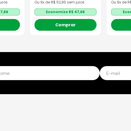
uros
Ou
9
x de R$
52,95
sem juros
Ou
9
x de 
7,66
Economize R$
47,66
Eco
Comprar