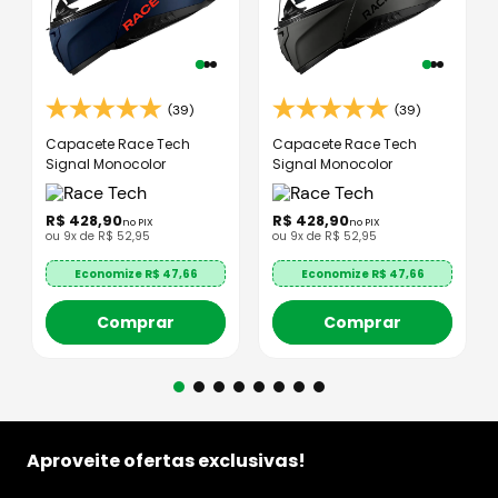
(39)
(39)
Capacete Race Tech
Capacete Race Tech
Signal Monocolor
Signal Monocolor
R$
428
,
90
R$
428
,
90
no PIX
no PIX
ou
9
x de
R$
52
,
95
ou
9
x de
R$
52
,
95
Economize R$
47,66
Economize R$
47,66
Comprar
Comprar
Aproveite ofertas exclusivas!