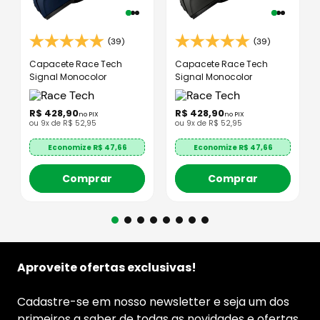
(39)
(39)
Capacete Race Tech
Capacete Race Tech
Signal Monocolor
Signal Monocolor
R$
428
,
90
R$
428
,
90
no PIX
no PIX
ou
9
x de
R$
52
,
95
ou
9
x de
R$
52
,
95
Economize R$
47,66
Economize R$
47,66
Comprar
Comprar
Aproveite ofertas exclusivas!
Cadastre-se em nosso newsletter e seja um dos
primeiros a saber de todas as novidades e ofertas.