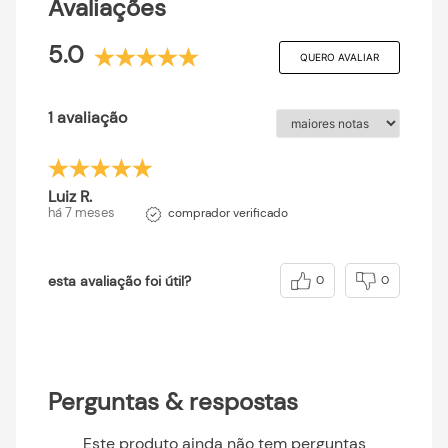
Avaliações
5.0
QUERO AVALIAR
1 avaliação
Luiz R.
há 7 meses
comprador verificado
esta avaliação foi útil?
0
0
Perguntas & respostas
Este produto ainda não tem perguntas