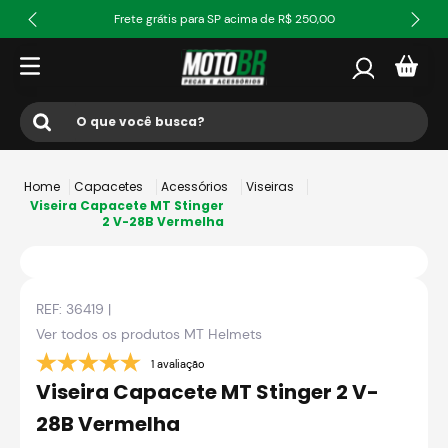
Frete grátis para SP acima de R$ 250,00
O que você busca?
Termos mais buscados
Capacetes
Acessórios
Viseiras
1
º
ls2
Viseira Capacete MT Stinger
2 V-28B Vermelha
2
º
norisk
3
º
capacete
REF:
36419
|
4
º
fw3
Ver todos os produtos
MT Helmets
5
º
jaqueta
1 avaliação
6
º
bau
Viseira Capacete MT Stinger 2 V-
7
º
axxis fenix
28B Vermelha