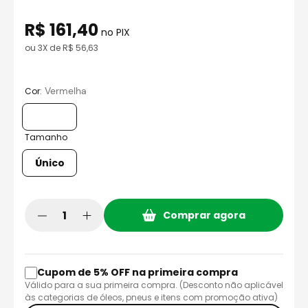
8
º
capacete aberto
R$
161
,
40
9
º
capacete ls2
no PIX
ou
3
X de
R$
56
,
63
10
º
race tech
:
Vermelha
Cor
Tamanho
Único
Comprar agora
Cupom de 5% OFF na primeira compra
Válido para a sua primeira compra. (Desconto não aplicável
às categorias de óleos, pneus e itens com promoção ativa)