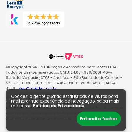
692 avaliações reais
©Copyright 2024 - MTBR Peças e Acessórios para Motos LTDA -
Todos os direitos reservados. CNPJ: 24.064.968/0001-40Av.
Senador Vergueiro, 3703 - Anchieta - São Bernardo do Campo -
SP - CEP: 09601-000 - Tel.: 11 4362-9800 - WhatsApp: 11 94224-
4538 -
sac@motobr.com.br
Cookies: a gente guarda estatísticas de visitas para
Atenção: O site poderá passar por atualizações e eventuais
melhorar sua experiência de navegação, saiba mais
instabilidades nas informações exibidas, incluindo preços e
em nossa
Política de Privacidade
disponibilidade de produtos. O valor válido para fins de compra
será sempre aquele apresentado na sacola de produtos no
Entendi e fechar
momento da finalização do pedido.