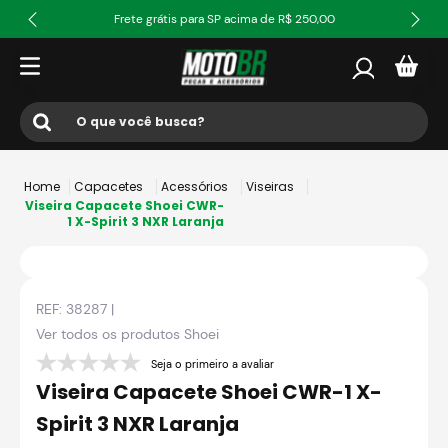
Frete grátis para SP acima de R$ 250,00
O que você busca?
Termos mais buscados
Capacetes
Acessórios
Viseiras
1
º
ls2
Viseira Capacete Shoei CWR-
1 X-Spirit 3 NXR Laranja
2
º
norisk
3
º
capacete
REF:
38287
|
4
º
fw3
Ver todos os produtos
Shoei
5
º
jaqueta
Seja o primeiro a avaliar
6
º
bau
Viseira Capacete Shoei CWR-1 X-
7
º
axxis fenix
Spirit 3 NXR Laranja