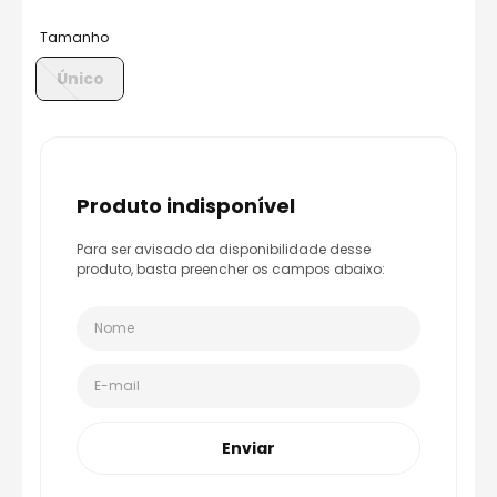
8
º
capacete aberto
Tamanho
9
º
capacete ls2
Único
10
º
race tech
produto indisponível
Para ser avisado da disponibilidade desse
produto, basta preencher os campos abaixo:
Enviar