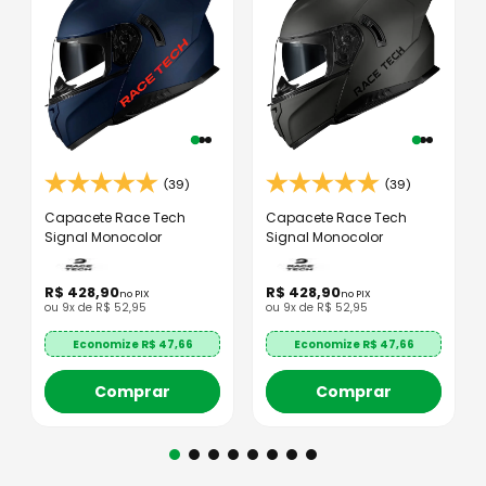
(39)
(39)
Capacete Race Tech
Capacete Race Tech
Signal Monocolor
Signal Monocolor
R$
428
,
90
R$
428
,
90
no PIX
no PIX
ou
9
x de
R$
52
,
95
ou
9
x de
R$
52
,
95
Economize R$
47,66
Economize R$
47,66
Comprar
Comprar