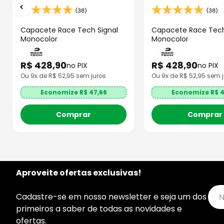
(38)
(38)
Capacete Race Tech Signal
Capacete Race Tech
Monocolor
Monocolor
R$
428
,
90
R$
428
,
90
no PIX
no PIX
Ou
9
x de R$
52,95
sem juros
Ou
9
x de R$
52,95
sem j
Economize R$
47,66
Economize R$
4
Comprar
Comprar
Aproveite ofertas exclusivas!
Cadastre-se em nosso newsletter e seja um dos
primeiros a saber de todas as novidades e
ofertas.