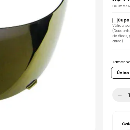
o
Ou
3
x de 
Válido pa
(Desconto
de óleos,
ativa)
Tamanh
Único