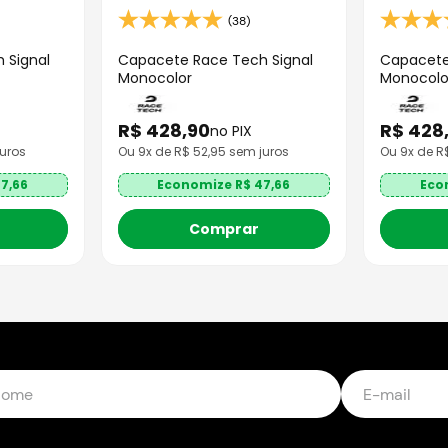
(38)
 Signal
Capacete Race Tech Signal
Capacete
Monocolor
Monocolo
R$
428
,
90
R$
428
no PIX
uros
Ou
9
x de R$
52,95
sem juros
Ou
9
x de 
7,66
Economize R$
47,66
Eco
Comprar