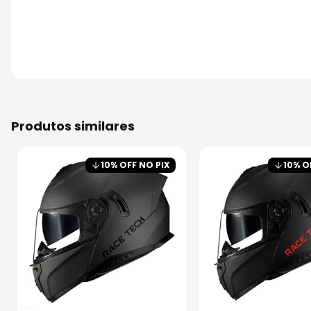
produtos similares
10
% OFF NO PIX
10
% O