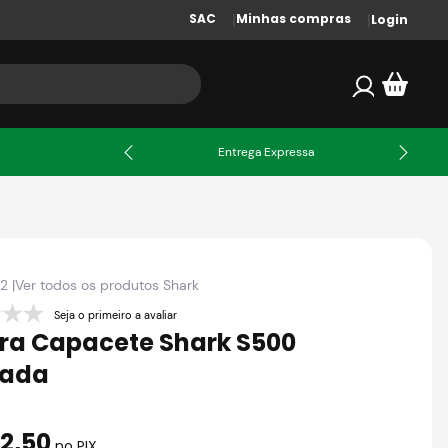
SAC
Minhas compras
Login
X
Entrega Expressa
02
|
Ver todos os produtos
Shark
Seja o primeiro a avaliar
ira Capacete Shark S500
rada
42
,
50
no PIX