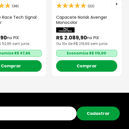
(38)
(22)
 Race Tech Signal
Capacete Norisk Avenger
r
Monocolor
,
90
R$
2
.
089
,
90
no PIX
no PIX
R$
52,95
sem juros
Ou
10
x de R$
219,99
sem juros
nomize R$
47,66
Economize R$
110,00
Comprar
Comprar
Cadastrar