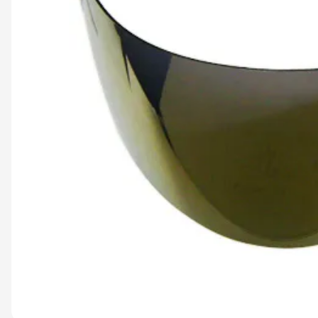
9
º
capacete abert
10
º
race tech