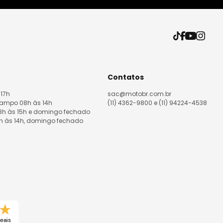
Contatos
 17h
sac@motobr.com.br
Campo 08h às 14h
(11) 4362-9800 e (11) 94224-4538
08h às 15h e domingo fechado
8h às 14h, domingo fechado
eais