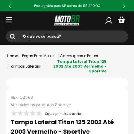
Frete grátis para SP acima de R$ 250,00
O que você busca?
Termos mais buscados
Peças Para Motos
Carenagens e Partes
1
º
ls2
Tampa Lateral Titan 125
Tampas Laterais
2002 Até 2003 Vermelho -
Sportive
2
º
norisk
3
º
capacete
4
º
fw3
REF:
02569
|
5
º
jaqueta
Ver todos os produtos
Sportive
6
º
bau
Seja o primeiro a avaliar
Tampa Lateral Titan 125 2002 Até
7
º
axxis fenix
2003 Vermelho - Sportive