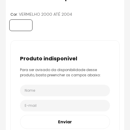
8
º
race tech
9
º
capacete ls2
:
VERMELHO 2000 ATÉ 2004
Cor
10
º
capacete aberto
produto indisponível
Para ser avisado da disponibilidade desse
produto, basta preencher os campos abaixo:
Enviar