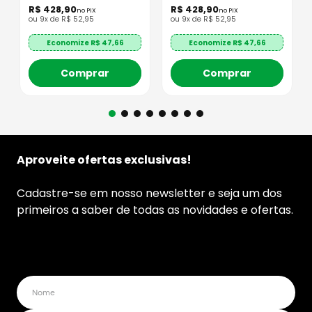
R$
428
,
90
R$
428
,
90
no PIX
no PIX
ou
9
x de
R$
52
,
95
ou
9
x de
R$
52
,
95
Economize R$
47,66
Economize R$
47,66
Comprar
Comprar
Aproveite ofertas exclusivas!
Cadastre-se em nosso newsletter e seja um dos
primeiros a saber de todas as novidades e ofertas.