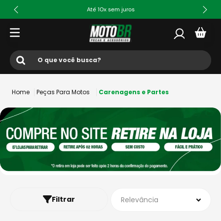
Até 10x sem juros
O que você busca?
Termos mais buscados
Peças Para Motos
Carenagens e Partes
1
º
ls2
2
º
norisk
3
º
capacete
4
º
fw3
5
º
capacete ls2
6
º
jaqueta
Filtrar
Relevância
7
º
axxis fenix