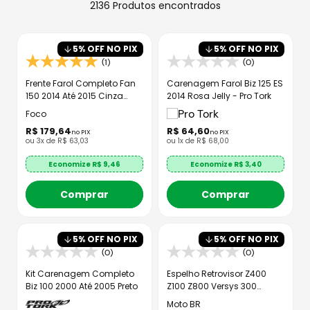
8
º
bau
2136
Produtos
9
º
capacete aberto
5
% OFF NO PIX
5
% OFF NO PIX
10
º
race tech
(1)
(0)
Frente Farol Completo Fan
Carenagem Farol Biz 125 ES
150 2014 Até 2015 Cinza
2014 Rosa Jelly - Pro Tork
Fosco
Foco
R$
179
,
64
R$
64
,
60
no PIX
no PIX
ou
3
x de
R$
63
,
03
ou
1
x de
R$
68
,
00
Economize R$
9,46
Economize R$
3,40
Comprar
Comprar
5
% OFF NO PIX
5
% OFF NO PIX
(0)
(0)
Kit Carenagem Completo
Espelho Retrovisor Z400
Biz 100 2000 Até 2005 Preto
Z100 Z800 Versys 300
Rosca Honda Par
Moto BR