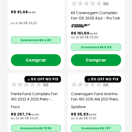
(0)
R$
91
,
48
Kit Carenagem Completo
no PIX
Fan 125 2005 Azul - Pro Tork
ou
1
x de
R$
96
,
30
R$
161
,
50
no PIX
ou
3
x de
R$
56
,
66
Economize R$
4,82
Economize R$
8,50
Comprar
Comprar
5
% OFF NO PIX
5
% OFF NO PIX
(0)
(0)
Frente Farol Completo Fan
Carenagem Farol Aranha
160 2022 A 2023 Preto -
Fan 160 2016 Até 2021 Preto
Sportive
Injetado
Foco
Sportive
R$
257
,
74
R$
35
,
53
no PIX
no PIX
ou
5
x de
R$
54
,
26
ou
1
x de
R$
37
,
40
Economize R$
13,56
Economize R$
1,87