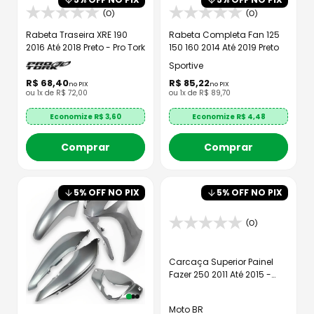
(0)
(0)
Rabeta Traseira XRE 190
Rabeta Completa Fan 125
2016 Até 2018 Preto - Pro Tork
150 160 2014 Até 2019 Preto
Sportive
R$
68
,
40
R$
85
,
22
no PIX
no PIX
ou
1
x de
R$
72
,
00
ou
1
x de
R$
89
,
70
Economize R$
3,60
Economize R$
4,48
Comprar
Comprar
5
% OFF NO PIX
5
% OFF NO PIX
(0)
Carcaça Superior Painel
Fazer 250 2011 Até 2015 -
MTBR
Moto BR