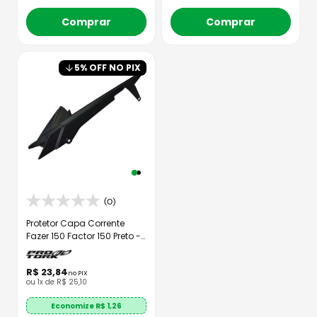
Comprar
Comprar
5
% OFF NO PIX
(0)
Protetor Capa Corrente
Fazer 150 Factor 150 Preto -
Pro Tork
R$
23
,
84
no PIX
ou
1
x de
R$
25
,
10
Economize R$
1,26