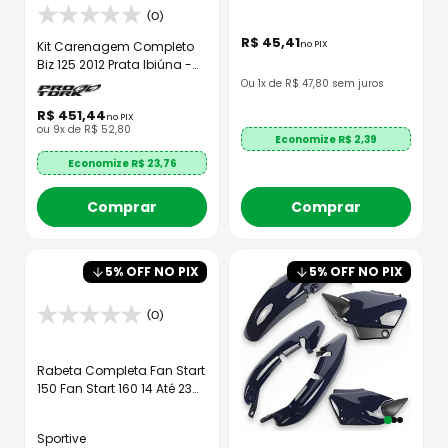
(0)
R$
45
,
41
no PIX
Kit Carenagem Completo
Biz 125 2012 Prata Ibiúna -
Pro Tork
Ou
1
x de R$
47,80
sem juros
R$
451
,
44
no PIX
ou
9
x de
R$
52
,
80
Economize R$
2,39
Economize R$
23,76
Comprar
Comprar
5
% OFF NO PIX
5
% OFF NO PIX
(0)
Rabeta Completa Fan Start
150 Fan Start 160 14 Até 23
Preto
Sportive