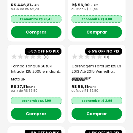
R$
446
,
31
R$
56
,
90
no PIX
no PIX
ou
9
x de
R$
52
,
20
ou
1
x de
R$
59
,
90
Economize R$
23,49
Economize R$
3,00
Comprar
Comprar
5
% OFF NO PIX
5
% OFF NO PIX
(0)
(0)
Tampa Tanque Suzuki
Carenagem Farol Biz 125 Es
Intruder 125 2005 em diante
2013 Até 2015 Vermelho
- MTBR
Pimenta
Moto BR
R$
37
,
81
R$
56
,
81
no PIX
no PIX
ou
1
x de
R$
39
,
80
ou
1
x de
R$
59
,
80
Economize R$
1,99
Economize R$
2,99
Comprar
Comprar
5
% OFF NO PIX
5
% OFF NO PIX